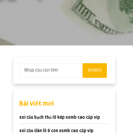
SEARCH
Bài viết mới
soi cầu bạch thủ lô kép xsmb cao cấp vip
soi cầu dàn lô 6 con xsmb cao cấp vip