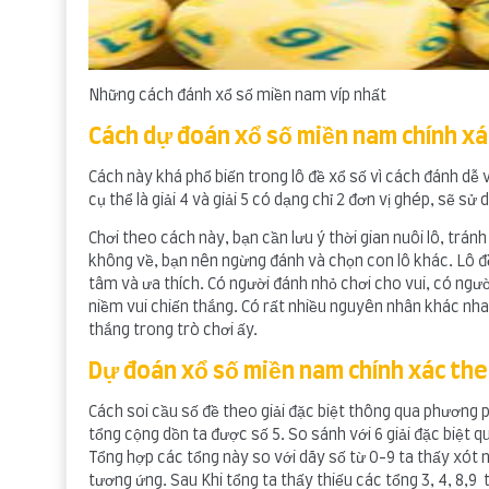
Những cách đánh xổ số miền nam víp nhất
Cách dự đoán xổ số miền nam chính xá
Cách này khá phổ biến trong lô đề xổ số vì cách đánh dễ v
cụ thể là giải 4 và giải 5 có dạng chỉ 2 đơn vị ghép, sẽ sử
Chơi theo cách này, bạn cần lưu ý thời gian nuôi lô, tránh 
không về, bạn nên ngừng đánh và chọn con lô khác. Lô đề 
tâm và ưa thích. Có người đánh nhỏ chơi cho vui, có ngườ
niềm vui chiến thắng. Có rất nhiều nguyên nhân khác nha
thắng trong trò chơi ấy.
Dự đoán xổ số miền nam chính xác theo
Cách soi cầu số đề theo giải đặc biệt thông qua phương 
tổng cộng dồn ta được số 5. So sánh với 6 giải đặc biệt 
Tổng hợp các tổng này so với dãy số từ 0-9 ta thấy xót 
tương ứng. Sau Khi tổng ta thấy thiếu các tổng 3, 4, 8,9 