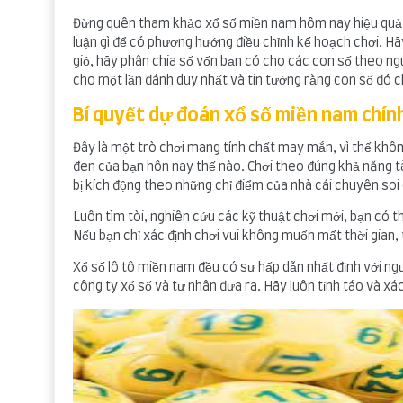
Đừng quên tham khảo xổ số miền nam hôm nay hiệu quả n
luận gì để có phương hướng điều chỉnh kế hoạch chơi. Hã
giỏ, hãy phân chia số vốn bạn có cho các con số theo ng
cho một lần đánh duy nhất và tin tưởng rằng con số đó ch
Bí quyết dự đoán xổ số miền nam chín
Đây là một trò chơi mang tính chất may mắn, vì thế không
đen của bạn hôn nay thế nào. Chơi theo đúng khả năng tài c
bị kích động theo những chỉ điểm của nhà cái chuyên soi
Luôn tìm tòi, nghiên cứu các kỹ thuật chơi mới, bạn có 
Nếu bạn chỉ xác định chơi vui không muốn mất thời gian, 
Xổ số lô tô miền nam đều có sự hấp dẫn nhất định với ngư
công ty xổ số và tư nhân đưa ra. Hãy luôn tỉnh táo và xá