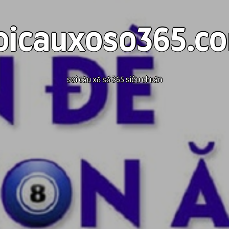
oicauxoso365.c
soi cầu xổ số 365 siêu chuẩn