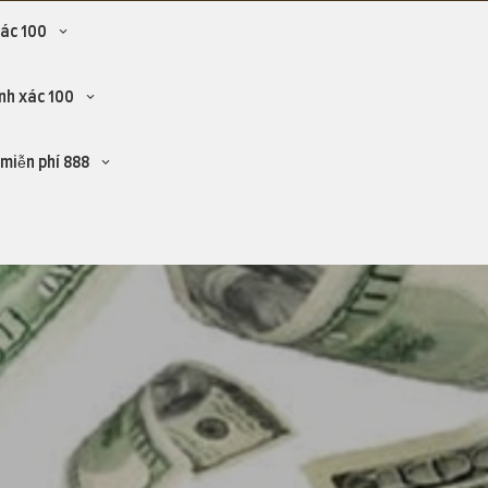
xác 100
nh xác 100
 miễn phí 888