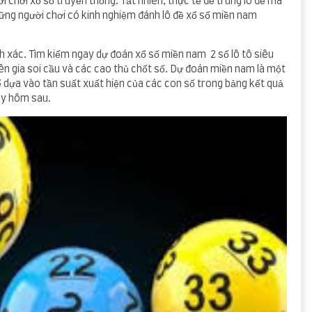
i chơi xổ số truyền thống. Tất nhiên, thực tế để trúng lô đề mà
những người chơi có kinh nghiệm đánh lô đề xổ số miền nam
nh xác. Tìm kiếm ngay dự đoán xổ số miền nam 2 số lô tô siêu
n gia soi cầu và các cao thủ chốt số. Dự đoán miền nam là một
 dựa vào tần suất xuất hiện của các con số trong bảng kết quả
ày hôm sau.