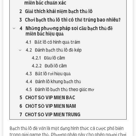
miền bắc chuẩn xác
Giải thích khái niệm bạch thủ lô
Chơi bạch thủ lô thì có thể trúng bao nhiêu?
Những phương pháp soi cầu bạch thủ đề
miền bắc hiệu quả
Bắt lô có hình quả trám
Đánh bạch thủ lô đề kép
Đầu lô câm
Đuôi lô câm
Bắt lô rơi hiệu quả
Đánh lô khung bạch thủ
Đánh lô bạch thủ theo giấc mơ
CHỐT SỐ VÍP MIỀN BẮC
CHỐT SỐ VÍP MIỀN NAM
CHỐT SỐ VÍP MIỀN TRUNG
Bạch thủ lô đề vốn là một dạng hình thức cá cược phổ biến
trong giới game thủ. Phương pháp này cho phép người chơi