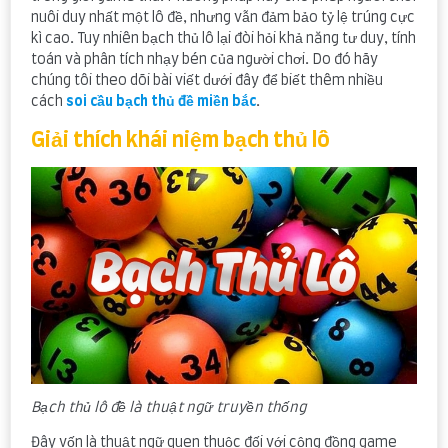
nuôi duy nhất một lô đề, nhưng vẫn đảm bảo tỷ lệ trúng cực
kì cao. Tuy nhiên bạch thủ lô lại đòi hỏi khả năng tư duy, tính
toán và phân tích nhạy bén của người chơi. Do đó hãy
chúng tôi theo dõi bài viết dưới đây để biết thêm nhiều
cách
soi cầu bạch thủ đề miền bắc
.
Giải thích khái niệm bạch thủ lô
Bạch thủ lô đề là thuật ngữ truyền thống
Đây vốn là thuật ngữ quen thuộc đối với cộng đồng game