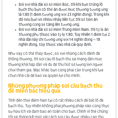
Đối với nhà đài xổ số miền Bắc, thì khi bạn trúng lô
bạch thủ bạn có thể ăn được mức thưởng tương ứng
là 1:80 (1 điểm tương ứng với 23 nghìn đồng). Trong khi
đó nếu bạn về nhiều nháy liên tục thì số tiền ăn
thưởng cũng sẽ tăng lên tương ứng.
Đối với nhà đài xổ số miền Trung miền Nam. thì tỷ lệ ăn
thưởng phụ thuộc vào tỷ lệ 1:80. Tuy nhiên 1 điểm tại 2
nhà đài này chỉ tương ứng với 14 nghìn đồng – 18
nghìn đồng, tùy thuộc vào nhà cái quy định.
Như vậy có thể thấy được, so với những cách đánh đề
thông thường, thì soi cầu lô bạch thủ sẽ mang đến mức
thưởng khá hấp dẫn và đủ để thu hút số lượng lớn người
chơi tham gia. Mặc khác bạn cũng phải cần trọng khi lựa
chọn nhà cái để bảo vệ quyền lợi cho mình.
Những phương pháp soi cầu bạch thủ
đề miền bắc hiệu quả
Tính đến thời điểm hiện tại có rất nhiều cách để bắt lô đề
bạch thủ. Tuy nhiên không phải phương pháp nào cũng thực
sự hữu ích và đảm bảo an toàn cho bạn. Chính vì thế chúng
tôi sẽ thống kê một vài cách soi cầu được nhiều cao thủ