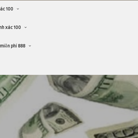
xác 100
nh xác 100
 miễn phí 888