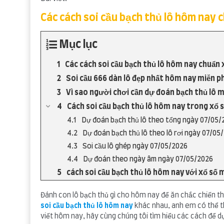
Các cách soi cầu bạch thủ lô hôm nay 
Mục lục
Các cách soi cầu bạch thủ lô hôm nay chuẩn
Soi cầu 666 dàn lô đẹp nhất hôm nay miễn p
Vì sao người chơi cần dự đoán bạch thủ lô 
Cách soi cầu bạch thủ lô hôm nay trong xổ 
Dự đoán bạch thủ lô theo tổng ngày 07/05/
Dự đoán bạch thủ lô theo lô rơi ngày 07/05
Soi cầu lô ghép ngày 07/05/2026
Dự đoán theo ngày âm ngày 07/05/2026
cách soi cầu bạch thủ lô hôm nay với xổ số
Đánh con lô bạch thủ gì cho hôm nay để ăn chắc chiến th
soi cầu bạch thủ lô hôm nay
khác nhau, anh em có thể t
viết hôm nay, hãy cùng chúng tôi tìm hiểu các cách để d