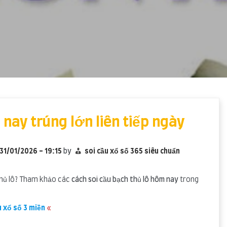
 nay trúng lớn liên tiếp ngày
31/01/2026 - 19:15
by
soi cầu xổ số 365 siêu chuẩn
thủ lô? Tham khảo các
cách soi cầu bạch thủ lô hôm nay
trong
u xổ số 3 miền
«