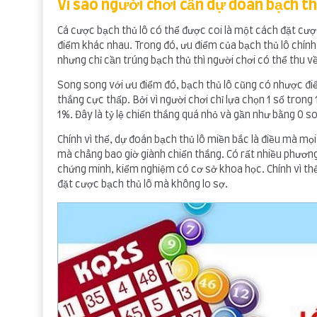
Vì sao người chơi cần dự đoán bạch t
Cá cược bạch thủ lô có thể được coi là một cách đặt cượ
điểm khác nhau. Trong đó, ưu điểm của bạch thủ lô chính 
nhưng chỉ cần trúng bạch thủ thì người chơi có thể thu v
Song song với ưu điểm đó, bạch thủ lô cũng có nhược điểm
thắng cực thấp. Bởi vì người chơi chỉ lựa chọn 1 số tron
1%. Đây là tỷ lệ chiến thắng quá nhỏ và gần như bằng 0 
Chính vì thế, dự đoán bạch thủ lô miền bắc là điều mà m
mà chẳng bao giờ giành chiến thắng. Có rất nhiều phươn
chứng minh, kiểm nghiệm có cơ sở khoa học. Chính vì thế
đặt cược bạch thủ lô mà không lo sợ.