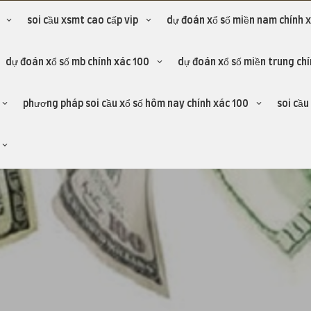
soi cầu xsmt cao cấp vip
dự đoán xổ số miền nam chính 
dự đoán xổ số mb chính xác 100
dự đoán xổ số miền trung chí
phương pháp soi cầu xổ số hôm nay chính xác 100
soi cầu