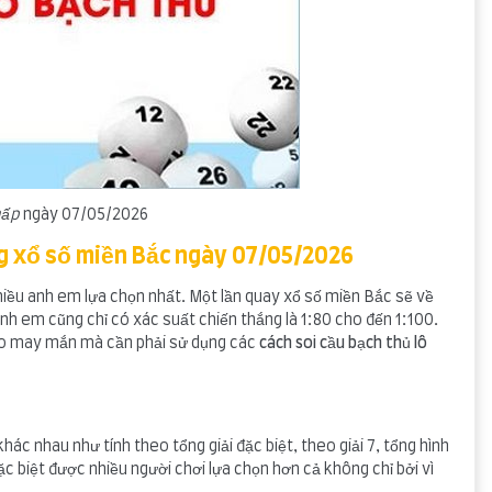
hấp
ngày 07/05/2026
ng xổ số miền Bắc ngày 07/05/2026
iều anh em lựa chọn nhất. Một lần quay xổ số miền Bắc sẽ về
anh em cũng chỉ có xác suất chiến thắng là 1:80 cho đến 1:100.
vào may mắn mà cần phải sử dụng các
cách soi cầu bạch thủ lô
hác nhau như tính theo tổng giải đặc biệt, theo giải 7, tổng hình
ặc biệt được nhiều người chơi lựa chọn hơn cả không chỉ bởi vì