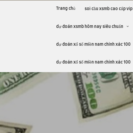
Trang chủ
soi cầu xsmb cao cấp vip
dự đoán xsmb hôm nay siêu chuẩn
dự đoán xổ số miền nam chính xác 100
dự đoán xổ số miền nam chính xác 100