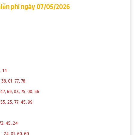
miễn phí ngày 07/05/2026
, 14
 38, 01, 77, 78
 47, 69, 03, 75, 00, 56
 55, 25, 77, 45, 99
73, 45, 24
 :
24, 01, 60, 60