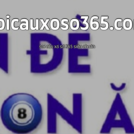
oicauxoso365.c
soi cầu xổ số 365 siêu chuẩn