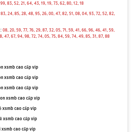
 99, 83, 52, 21, 64, 43, 19, 19, 73, 62, 80, 12, 18
 83, 24, 85, 28, 48, 95, 26, 00, 47, 82, 51, 08, 04, 93, 72, 52, 82,
 :
08, 20, 59, 77, 76, 29, 87, 32, 05, 71, 59, 41, 66, 96, 46, 41, 59,
78, 47, 67, 94, 98, 72, 74, 05, 75, 84, 59, 74, 49, 85, 31, 87, 88
con xsmb cao cấp vip
con xsmb cao cấp vip
con xsmb cao cấp vip
con xsmb cao cấp vip
đề xsmb cao cấp vip
đề xsmb cao cấp vip
i xsmb cao cấp vip