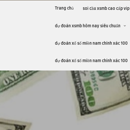
Trang chủ
soi cầu xsmb cao cấp vip
dự đoán xsmb hôm nay siêu chuẩn
dự đoán xổ số miền nam chính xác 100
dự đoán xổ số miền nam chính xác 100