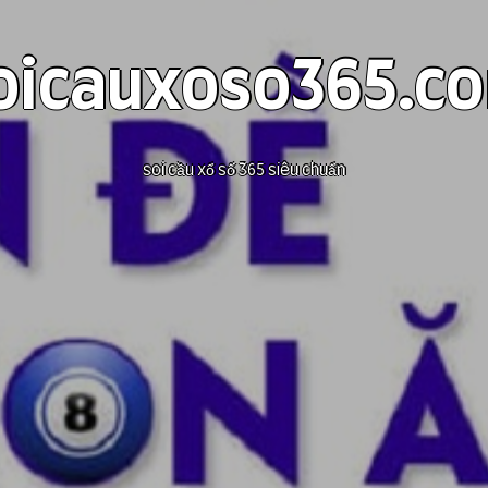
oicauxoso365.c
soi cầu xổ số 365 siêu chuẩn