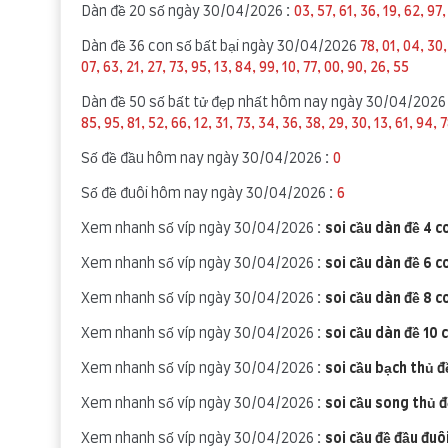
Dàn đề 20 số ngày 30/04/2026 :
03, 57, 61, 36, 19, 62, 97,
Dàn đề 36 con số bất bại ngày 30/04/2026
78, 01, 04, 30,
07, 63, 21, 27, 73, 95, 13, 84, 99, 10, 77, 00, 90, 26, 55
Dàn đề 50 số bất tử đẹp nhất hôm nay ngày 30/04/2026
85, 95, 81, 52, 66, 12, 31, 73, 34, 36, 38, 29, 30, 13, 61, 94, 
Số đề đầu hôm nay ngày 30/04/2026 :
0
Số đề đuôi hôm nay ngày 30/04/2026 :
6
Xem nhanh số víp ngày 30/04/2026 :
soi cầu dàn đề 4 
Xem nhanh số víp ngày 30/04/2026 :
soi cầu dàn đề 6 
Xem nhanh số víp ngày 30/04/2026 :
soi cầu dàn đề 8 
Xem nhanh số víp ngày 30/04/2026 :
soi cầu dàn đề 10 
Xem nhanh số víp ngày 30/04/2026 :
soi cầu bạch thủ 
Xem nhanh số víp ngày 30/04/2026 :
soi cầu song thủ 
Xem nhanh số víp ngày 30/04/2026 :
soi cầu đề đầu đuô