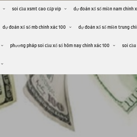
soi cầu xsmt cao cấp vip
dự đoán xổ số miền nam chính 
dự đoán xổ số mb chính xác 100
dự đoán xổ số miền trung chí
phương pháp soi cầu xổ số hôm nay chính xác 100
soi cầu