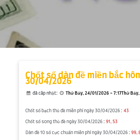
Skip
to
content
Chốt số dàn đề miền bắc hô
30/04/2026
đã câp nhật:
Thứ Bảy, 24/01/2026 - 7:17Thứ Bảy,
Chốt số bạch thủ đề miễn phí ngày 30/04/2026 :
43
Chốt số song thủ đề ngày 30/04/2026 :
91, 53
Dàn đề 10 số cực chuẩn miễn phí ngày 30/04/2026 :
99, 