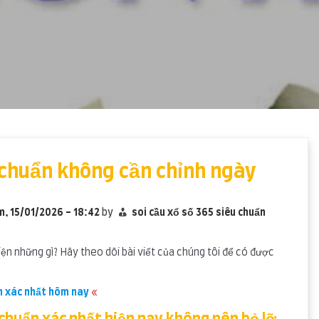
 chuẩn không cần chỉnh ngày
, 15/01/2026 - 18:42
by
soi cầu xổ số 365 siêu chuẩn
iện những gì? Hãy theo dõi bài viết của chúng tôi để có được
nh xác nhất hôm nay
«