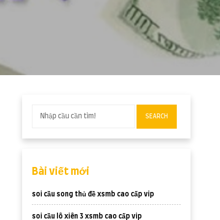
SEARCH
Bài viết mới
soi cầu song thủ đề xsmb cao cấp vip
soi cầu lô xiên 3 xsmb cao cấp vip