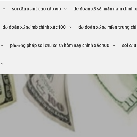
soi cầu xsmt cao cấp vip
dự đoán xổ số miền nam chính 
dự đoán xổ số mb chính xác 100
dự đoán xổ số miền trung chí
phương pháp soi cầu xổ số hôm nay chính xác 100
soi cầu