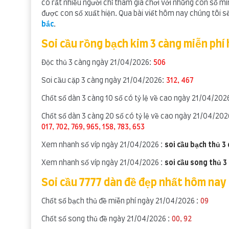
có rất nhiều người chỉ tham gia chơi với những con số m
được con số xuất hiện. Qua bài viết hôm nay chúng tôi 
bắc
.
Soi cầu rồng bạch kim 3 càng miễn ph
Độc thủ 3 càng ngày 21/04/2026:
506
Soi cầu cặp 3 càng ngày 21/04/2026:
312, 467
Chốt số dàn 3 càng 10 số có tỷ lệ về cao ngày 21/04/202
Chốt số dàn 3 càng 20 số có tỷ lệ về cao ngày 21/04/202
017, 702, 769, 965, 158, 783, 653
Xem nhanh số víp ngày 21/04/2026 :
soi cầu bạch thủ 3
Xem nhanh số víp ngày 21/04/2026 :
soi cầu song thủ 3
Soi cầu 7777 dàn đề đẹp nhất hôm nay
Chốt số bạch thủ đề miễn phí ngày 21/04/2026 :
09
Chốt số song thủ đề ngày 21/04/2026 :
00, 92