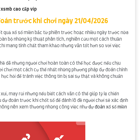
i xsmb cao cấp vip
 đoán trước khi chơi ngày 21/04/2026
ết quả xổ số miền bắc từ phiên trước hoặc nhiều ngày trước nữa
 toàn bộ những kỹ thuật phân tích, nghiên cứu một cách thuần
 chỉ mang tính chất tham khảo nhưng vẫn tốt hơn so với việc
hề dễ nhưng người chơi hoàn toàn có thể học được nếu chịu
gười chơi một cách cụ thể nhất những phương pháp dự đoán chính
ọc hỏi để tránh việc thông tin bị sai sự thật và không chuẩn
 xui, may rủi nhưng nếu biết cách vẫn có thể giúp tỷ lệ chiến
dự đoán trước khi chốt số để đánh lô đề người chơi sẽ xác định
i không nên xem thường những công việc như
dự đoán xổ số miền