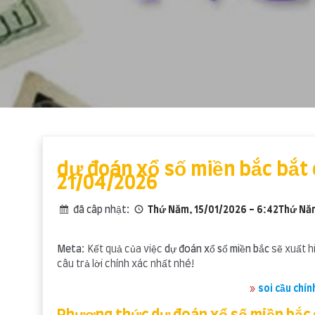
Skip
to
content
dự đoán xổ số miền bắc bắt
21/04/2026
đã câp nhật:
Thứ Năm, 15/01/2026 - 6:42Thứ Năm
Meta
: Kết quả của việc
dự đoán xổ số miền bắc
sẽ xuất h
câu trả lời chính xác nhất nhé!
»
soi cầu chí