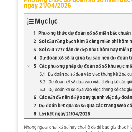
Phương thức dự đoán xổ số miền bắc 
ngày 21/04/2026
Mục lục
Phương thức dự đoán xổ số miền bắc chuẩn 
Soi cầu rồng bạch kim 3 càng miễn phí hôm 
Soi cầu 7777 dàn đề đẹp nhất hôm nay miễn 
Dự đoán xổ số là gì và tại sao nên dự đoán 
Các phương pháp dự đoán xổ số khu vực miề
Dự đoán xổ số dựa vào việc thống kê 2 số c
Dự đoán xổ số dựa vào việc thống kê các gi
Dự đoán xổ số dựa vào việc thống kê các gi
Các vấn đề nên để ý xoay quanh việc dự đoá
Dự đoán kết quả xổ số qua các trang web có
Lời kết ngày 21/04/2026
Những người chơi xổ số hay chơi lô đề đã bao giờ thực 