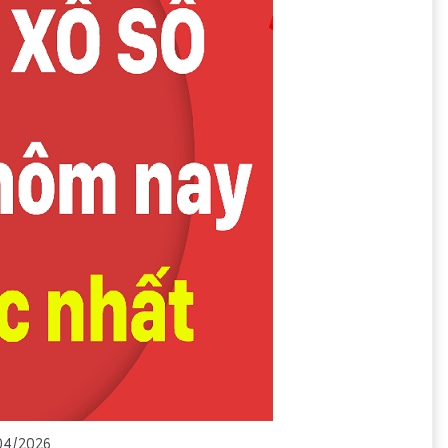
04/2026