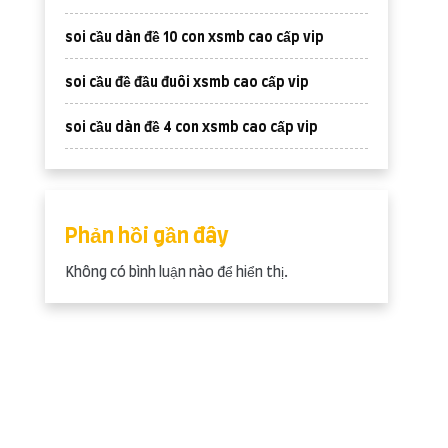
soi cầu dàn đề 10 con xsmb cao cấp vip
soi cầu đề đầu đuôi xsmb cao cấp vip
soi cầu dàn đề 4 con xsmb cao cấp vip
Phản hồi gần đây
Không có bình luận nào để hiển thị.