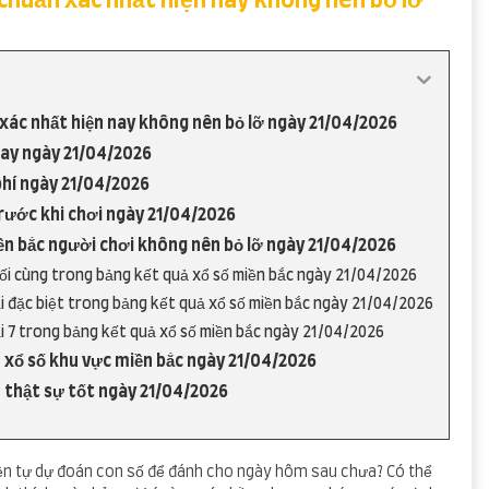
chuẩn xác nhất hiện nay không nên bỏ lỡ
xác nhất hiện nay không nên bỏ lỡ ngày 21/04/2026
nay ngày 21/04/2026
phí ngày 21/04/2026
trước khi chơi ngày 21/04/2026
n bắc người chơi không nên bỏ lỡ ngày 21/04/2026
uối cùng trong bảng kết quả xổ số miền bắc ngày 21/04/2026
ải đặc biệt trong bảng kết quả xổ số miền bắc ngày 21/04/2026
ải 7 trong bảng kết quả xổ số miền bắc ngày 21/04/2026
n xổ số khu vực miền bắc ngày 21/04/2026
 thật sự tốt ngày 21/04/2026
hiện tự dự đoán con số để đánh cho ngày hôm sau chưa? Có thể