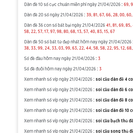
Dàn đề 10 số cực chuẩn miễn phí ngày 21/04/2026 :
69, 9
Dàn đề 20 số ngày 21/04/2026 :
39, 81, 67, 66, 28, 00, 60,
Dàn đề 36 con số bất bại ngày 21/04/2026
41, 81, 69, 85, 
58, 22, 57, 17, 97, 98, 80, 68, 13, 57, 40, 83, 15, 67
Dàn đề 50 số bất tử đẹp nhất hôm nay ngày 21/04/2026 
38, 33, 99, 24, 33, 03, 99, 63, 22, 44, 58, 58, 22, 95, 12, 68, 
Số đề đầu hôm nay ngày 21/04/2026 :
3
Số đề đuôi hôm nay ngày 21/04/2026 :
3
Xem nhanh số víp ngày 21/04/2026 :
soi cầu dàn đề 4 c
Xem nhanh số víp ngày 21/04/2026 :
soi cầu dàn đề 6 c
Xem nhanh số víp ngày 21/04/2026 :
soi cầu dàn đề 8 c
Xem nhanh số víp ngày 21/04/2026 :
soi cầu dàn đề 10 
Xem nhanh số víp ngày 21/04/2026 :
soi cầu bạch thủ đ
Xem nhanh số víp ngày 21/04/2026 :
soi cầu song thủ đ