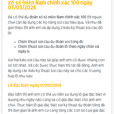
xổ số miền Nam chính xác 100 ngày
07/03/2026
Để có thể
dự đoán xổ số miền Nam chính xác 100
thì người
chơi cần áp dụng các kỹ năng soi cầu hiệu quả. Và như đã
giới thiệu thì anh em sẽ áp dụng 2 kiểu kỹ thuật soi cầu đó
là:
Chiến thuật soi cầu dự đoán với tổng đề
Chiến thuật soi cầu dự đoán lô theo ngày chẵn và
ngày lẻ
Với hai kiểu soi cầu này sẽ giúp anh em có được những con
số tốt nhất. Và các bước thực hiện thì rất dễ dàng. Anh em
áp dụng các kiểu kỹ thuật soi cầu này sẽ cho các trường
hợp lô như sau:
Lô đặc biệt ngày 07/03/2026
Đầu tiên thì anh em có thể ưu tiên sử dụng lô giải đặc biệt vì
dường như ngày nào cũng sẽ có giải đặc biệt cho anh em
chơi. Thực hiện lô giải đặc biệt với kỹ thuật dự đoán tổng đề
thì đơn giản là anh em cứ cộng tổng các con số của giải đặc