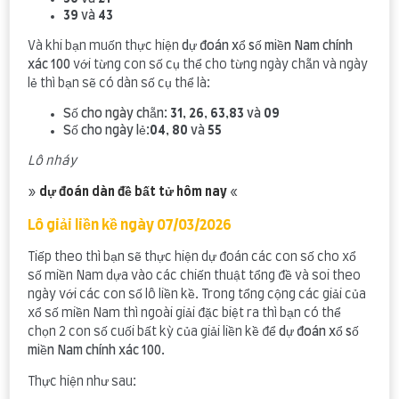
39
và
43
Và khi bạn muốn thực hiện
dự đoán xổ số miền Nam chính
xác 100
với từng con số cụ thể cho từng ngày chẵn và ngày
lẻ thì bạn sẽ có dàn số cụ thể là:
Số cho ngày chẵn:
31
,
26
,
63
,
83
và
09
Số cho ngày lẻ:
04
,
80
và
55
Lô nháy
»
dự đoán dàn đề bất tử hôm nay
«
Lô giải liền kề ngày 07/03/2026
Tiếp theo thì bạn sẽ thực hiện dự đoán các con số cho xổ
số miền Nam dựa vào các chiến thuật tổng đề và soi theo
ngày với các con số lô liền kề. Trong tổng cộng các giải của
xổ số miền Nam thì ngoài giải đặc biệt ra thì bạn có thể
chọn 2 con số cuối bất kỳ của giải liền kề để
dự đoán xổ số
miền Nam chính xác 100.
Thực hiện như sau: