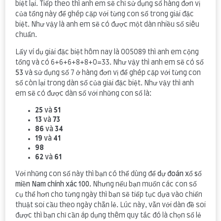
biệt lại. Tiếp theo thì anh em sẽ chỉ sử dụng số hàng đơn vị
của tổng này để ghép cặp với từng con số trong giải đặc
biệt. Như vậy là anh em sẽ có được một dàn nhiều số siêu
chuẩn.
Lấy ví dụ giải đặc biệt hôm nay là 005089 thì anh em cộng
tổng và có 6+6+6+8+8+0=33. Như vậy thì anh em sẽ có số
53
và sử dụng số 7 ở hàng đơn vị để ghép cặp với từng con
số còn lại trong dàn số của giải đặc biệt. Như vậy thì anh
em sẽ có được dàn số với những con số là:
25
và
51
13
và
73
86
và
34
19
và
41
98
62
và
61
Với những con số này thì bạn có thể dùng để
dự đoán xổ số
miền Nam chính xác 100.
Nhưng nếu bạn muốn các con số
cụ thể hơn cho từng ngày thì bạn sẽ tiếp tục dựa vào chiến
thuật soi cầu theo ngày chẵn lẻ. Lúc này, vẫn với dàn đề soi
được thì bạn chỉ cần áp dụng thêm quy tắc đó là chọn số lẻ