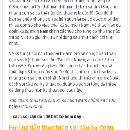
Về kỹ thuật soi cầu đầu tiên thì đó là hình thức tổng đề.
Giống như cái tên thể hiện thể hiện thì bạn sẽ tìm tổng cho
những con số cụ thể nào đó, thường là các lô. Sau đó thì
bạn sẽ ghép những con số liên quan lại để có được một dàn
nhiều con số cho việc chơi xổ số miền Nam. Và thực hiện
dự
đoán xổ số miền Nam chính xác 100
cho tổng đề như thế nào
thì bài viết sẽ giới thiệu ở nội dung sau một cách chi tiết
nhất.
Về kỹ thuật soi cầu thứ hai thì anh em sẽ cũng hoàn toàn
dựa vào kỹ thuật soi cầu đầu tiên. Nhưng anh em sẽ thực
hiện với kiểu mở rộng hơn. Nói cách khác thì anh em sẽ
thiết lập số theo ngày soi. Từ đó thì anh em sẽ chọn lọc ra
những con số chuẩn nhất. Nói chung thì nếu anh em đã biết
cách soi cầu với kỹ thuật dự đoán xổ số với tổng đề thì sẽ
dễ dàng thực hiện kỹ thuật soi cầu này.
Top chiến thuật soi cầu xổ số miền Nam chính xác 100
ngày 07/03/2026
»
cách soi cầu dàn đề bất tử hôm nay
«
Hướng dẫn thực hiện soi cầu dự đoán