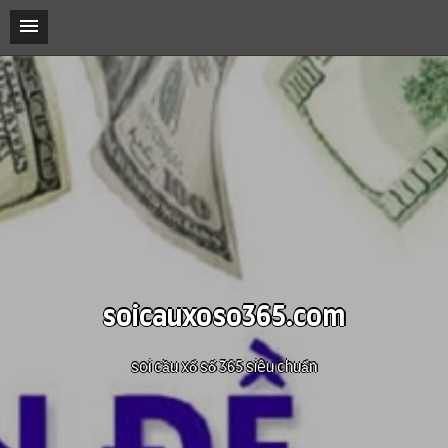
soicauxoso365.com
soi cầu xổ số 365 siêu chuẩn