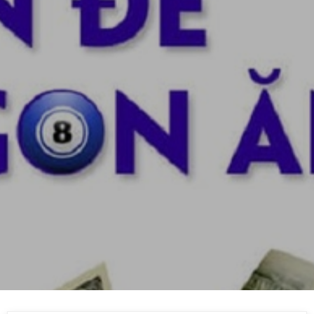
Skip
to