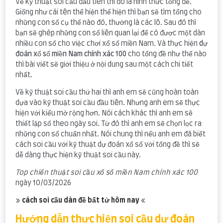
Về kỹ thuật soi cầu đầu tiên thì đó là hình thức tổng đề.
Giống như cái tên thể hiện thể hiện thì bạn sẽ tìm tổng cho
những con số cụ thể nào đó, thường là các lô. Sau đó thì
bạn sẽ ghép những con số liên quan lại để có được một dàn
nhiều con số cho việc chơi xổ số miền Nam. Và thực hiện
dự
đoán xổ số miền Nam chính xác 100
cho tổng đề như thế nào
thì bài viết sẽ giới thiệu ở nội dung sau một cách chi tiết
nhất.
Về kỹ thuật soi cầu thứ hai thì anh em sẽ cũng hoàn toàn
dựa vào kỹ thuật soi cầu đầu tiên. Nhưng anh em sẽ thực
hiện với kiểu mở rộng hơn. Nói cách khác thì anh em sẽ
thiết lập số theo ngày soi. Từ đó thì anh em sẽ chọn lọc ra
những con số chuẩn nhất. Nói chung thì nếu anh em đã biết
cách soi cầu với kỹ thuật dự đoán xổ số với tổng đề thì sẽ
dễ dàng thực hiện kỹ thuật soi cầu này.
Top chiến thuật soi cầu xổ số miền Nam chính xác 100
ngày 10/03/2026
»
cách soi cầu dàn đề bất tử hôm nay
«
Hướng dẫn thực hiện soi cầu dự đoán