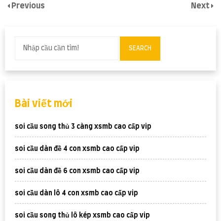
Previous
Next
SEARCH
Bài viết mới
soi cầu song thủ 3 càng xsmb cao cấp vip
soi cầu dàn đề 4 con xsmb cao cấp vip
soi cầu dàn đề 6 con xsmb cao cấp vip
soi cầu dàn lô 4 con xsmb cao cấp vip
soi cầu song thủ lô kép xsmb cao cấp vip