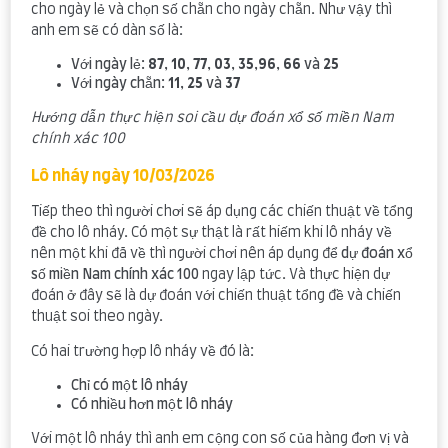
cho ngày lẻ và chọn số chẵn cho ngày chẵn. Như vậy thì
anh em sẽ có dàn số là:
Với ngày lẻ:
87
,
10
,
77
,
03
,
35
,
96
,
66
và
25
Với ngày chẵn:
11
,
25
và
37
Hướng dẫn thực hiện soi cầu dự đoán xổ số miền Nam
chính xác 100
Lô nháy ngày 10/03/2026
Tiếp theo thì người chơi sẽ áp dụng các chiến thuật về tổng
đề cho lô nháy. Có một sự thật là rất hiếm khi lô nháy về
nên một khi đã về thì người chơi nên áp dụng để
dự đoán xổ
số miền Nam chính xác 100
ngay lập tức. Và thực hiện dự
đoán ở đây sẽ là dự đoán với chiến thuật tổng đề và chiến
thuật soi theo ngày.
Có hai trường hợp lô nháy về đó là:
Chỉ có một lô nháy
Có nhiều hơn một lô nháy
Với một lô nháy thì anh em cộng con số của hàng đơn vị và