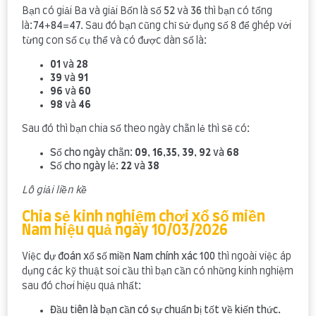
Bạn có giải Ba và giải Bốn là số
52
và
36
thì bạn có tổng
là:
74
+
84
=
47
. Sau đó bạn cũng chỉ sử dụng số 8 để ghép với
từng con số cụ thể và có được dàn số là:
01
và
28
39
và
91
96
và
60
98
và
46
Sau đó thì bạn chia số theo ngày chẵn lẻ thì sẽ có:
Số cho ngày chẵn:
09
,
16
,
35
,
39
,
92
và
68
Số cho ngày lẻ:
22
và
38
Lô giải liền kề
Chia sẻ kinh nghiệm chơi xổ số miền
Nam hiệu quả ngày 10/03/2026
Việc
dự đoán xổ số miền Nam chính xác 100
thì ngoài việc áp
dụng các kỹ thuật soi cầu thì bạn cần có những kinh nghiệm
sau đó chơi hiệu quả nhất:
Đầu tiên là bạn cần có sự chuẩn bị tốt về kiến thức.