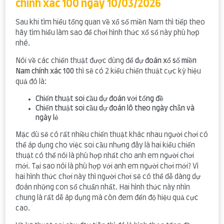
chính xác 100 ngày 10/03/2026
Sau khi tìm hiểu tổng quan về xổ số miền Nam thì tiếp theo
hãy tìm hiểu làm sao để chơi hình thức xổ số này phù hợp
nhé.
Nói về các chiến thuật được dùng để
dự đoán xổ số miền
Nam chính xác 100
thì sẽ có 2 kiểu chiến thuật cực kỳ hiệu
quả đó là:
Chiến thuật soi cầu dự đoán với tổng đề
Chiến thuật soi cầu dự đoán lô theo ngày chẵn và
ngày lẻ
Mặc dù sẽ có rất nhiều chiến thuật khác nhau người chơi có
thể áp dụng cho việc soi cầu nhưng đây là hai kiểu chiến
thuật có thể nói là phù hợp nhất cho anh em người chơi
mới. Tại sao nói là phù hợp với anh em người chơi mới? Vì
hai hình thức chơi này thì người chơi sẽ có thể dễ dàng dự
đoán những con số chuẩn nhất. Hai hình thức này nhìn
chung là rất dễ áp dụng mà còn đem đến độ hiệu quả cực
cao.