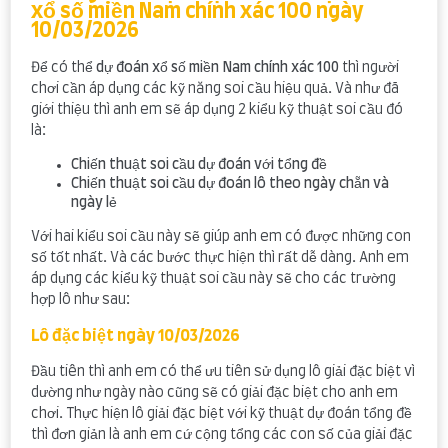
xổ số miền Nam chính xác 100 ngày
10/03/2026
Để có thể
dự đoán xổ số miền Nam chính xác 100
thì người
chơi cần áp dụng các kỹ năng soi cầu hiệu quả. Và như đã
giới thiệu thì anh em sẽ áp dụng 2 kiểu kỹ thuật soi cầu đó
là:
Chiến thuật soi cầu dự đoán với tổng đề
Chiến thuật soi cầu dự đoán lô theo ngày chẵn và
ngày lẻ
Với hai kiểu soi cầu này sẽ giúp anh em có được những con
số tốt nhất. Và các bước thực hiện thì rất dễ dàng. Anh em
áp dụng các kiểu kỹ thuật soi cầu này sẽ cho các trường
hợp lô như sau:
Lô đặc biệt ngày 10/03/2026
Đầu tiên thì anh em có thể ưu tiên sử dụng lô giải đặc biệt vì
dường như ngày nào cũng sẽ có giải đặc biệt cho anh em
chơi. Thực hiện lô giải đặc biệt với kỹ thuật dự đoán tổng đề
thì đơn giản là anh em cứ cộng tổng các con số của giải đặc