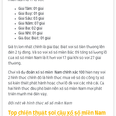
miền Nam là 17 lô với:
Giải Tám: 01 giải
Giải Bảy: 01 giải
Giải Sáu: 03 giải
Giải Năm: 07 giải
Giải Ba: 02 giải
Giải Nhì: 01 giải
Giả Đặc Biệt: 01 giải
Giá trị lớn nhất chính là giải Đặc Biệt với số tiền thưởng lên
đến 2 tỷ đồng. Và so với xổ số miền Bắc thì tổng số lượng lô
của xổ số miền Nam là ít hơn với 17 giải khi so với 27 giải
thưởng.
Chơi và
dự đoán xổ số miền Nam chính xác 100
hiện nay với
2 hình thức chính đó là hình thức mua vé số do công ty xổ
số kiến thiết phát hành hoặc chơi lô đề với các nhà cái. Cả
hai hình thức đều phổ biến nên xổ số miền Nam mới phát
triển mạnh mẽ đến vậy.
Đôi nét về hình thức xổ số miền Nam
Top chiến thuật soi cầu xổ số miền Nam