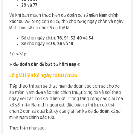
29
và
77
Và khi bạn muốn thực hiện
dự đoán xổ số miền Nam chính
xác 100
với từng con số cụ thể cho từng ngày chẵn và ngày
lẻ thì bạn sẽ có dàn số cụ thể là:
Số cho ngày chẵn:
78
,
91
,
32
,
40
và
54
Số cho ngày lẻ:
35
,
26
và
18
Lô nháy
»
dự đoán dàn đề bất tử hôm nay
«
Lô giải liền kề ngày 10/03/2026
Tiếp theo thì bạn sẽ thực hiện dự đoán các con số cho xổ
số miền Nam dựa vào các chiến thuật tổng đề và soi theo
ngày với các con số lô liền kề. Trong tổng cộng các giải của
xổ số miền Nam thì ngoài giải đặc biệt ra thì bạn có thể
chọn 2 con số cuối bất kỳ của giải liền kề để
dự đoán xổ số
miền Nam chính xác 100.
Thực hiện như sau: