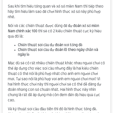
Sau khi tìm hiểu tổng quan về xổ số miền Nam thì tiếp theo
hãy tìm hiểu làm sao để chơi hình thức xổ số này phù hợp
nhé.
Nói về các chiến thuật được dùng để
dự đoán xổ số miền
Nam chính xác 100
thì sẽ có 2 kiểu chiến thuật cực kỳ hiệu
quả đó là:
Chiến thuật soi cầu dự đoán với tổng đề
Chiến thuật soi cầu dự đoán lô theo ngày chẵn và
ngày lẻ
Mặc dù sẽ có rất nhiều chiến thuật khác nhau người chơi có
thể áp dụng cho việc soi cầu nhưng đây là hai kiểu chiến
thuật có thể nói là phù hợp nhất cho anh em người chơi
mới. Tại sao nói là phù hợp với anh em người chơi mới? Vì
hai hình thức chơi này thì người chơi sẽ có thể dễ dàng dự
đoán những con số chuẩn nhất. Hai hình thức này nhìn
chung là rất dễ áp dụng mà còn đem đến độ hiệu quả cực
cao.
Về kỹ thuật soi cầu đầu tiên thì đó là hình thức tổng đề.