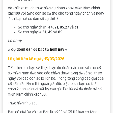
Và khi bạn muốn thực hiện
dự đoán xổ số miền Nam chính
xác 100
với từng con số cụ thể cho từng ngày chẵn và ngày
lẻ thì bạn sẽ có dàn số cụ thể là:
Số cho ngày chẵn:
44
,
21
,
85
,
27
và
31
Số cho ngày lẻ:
81
,
49
và
89
Lô nháy
»
dự đoán dàn đề bất tử hôm nay
«
Lô giải liền kề ngày 13/03/2026
Tiếp theo thì bạn sẽ thực hiện dự đoán các con số cho xổ
số miền Nam dựa vào các chiến thuật tổng đề và soi theo
ngày với các con số lô liền kề. Trong tổng cộng các giải của
xổ số miền Nam thì ngoài giải đặc biệt ra thì bạn có thể
chọn 2 con số cuối bất kỳ của giải liền kề để
dự đoán xổ số
miền Nam chính xác 100.
Thực hiện như sau:
Bạn có giải Ba và giải Bốn là số
00
và
35
thì bạn có tổng