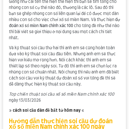
Giống như cái tên thể hiện thể hiện thì bạn sẽ tìm tổng cho
những con số cụ thể nào đó, thường là các lô. Sau đó thì
bạn sẽ ghép những con số liên quan lại để có được một dàn
nhiều con số cho việc chơi xổ số miền Nam. Và thực hiện
dự
đoán xổ số miền Nam chính xác 100
cho tổng đề như thế nào
thì bài viết sẽ giới thiệu ở nội dung sau một cách chi tiết
nhất.
Về kỹ thuật soi cầu thứ hai thì anh em sẽ cũng hoàn toàn
dựa vào kỹ thuật soi cầu đầu tiên. Nhưng anh em sẽ thực
hiện với kiểu mở rộng hơn. Nói cách khác thì anh em sẽ
thiết lập số theo ngày soi. Từ đó thì anh em sẽ chọn lọc ra
những con số chuẩn nhất. Nói chung thì nếu anh em đã biết
cách soi cầu với kỹ thuật dự đoán xổ số với tổng đề thì sẽ
dễ dàng thực hiện kỹ thuật soi cầu này.
Top chiến thuật soi cầu xổ số miền Nam chính xác 100
ngày 13/03/2026
»
cách soi cầu dàn đề bất tử hôm nay
«
Hướng dẫn thực hiện soi cầu dự đoán
xổ số miền Nam chính xác 100 ngày