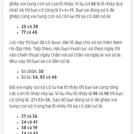
ghép với từng con số của lô nháy. Ví dụ số
68
là lô nháy duy
nhất về thì bạn có tổng là 5+4=19. Bạn sẽ dùng số 6 để
ghép cùng với từng con số còn lại thì sẽ có dàn số là:
20
và
38
77
và
46
Lúc này thì bạn đã có được dàn lô đẹp cho xổ số miền Nam
rồi đấy nhé. Tiếp theo, nếu bạn muốn lọc số theo ngày thì
vẫn chiến thuật ngày chẵn với số chẵn và ngày lẻ với số lẻ.
Như vậy thì bạn sẽ có dàn số là:
Số chẵn:
30
Số lẻ:
54
,
93
và
46
Đối với ngày soi số có từ hai lô nháy thì bạn sẽ cộng tổng
các con lô nháy này lại. Ví dụ như lô nháy là
98
và
98
thì bạn
có tổng là:
27
+
53
=
56
. Sau đó bạn dùng số 0 để ghép với
từng con số trong hai lô nháy thì sẽ có dàn số là:
37
và
36
24
và
41
38
và
19
34
và
43