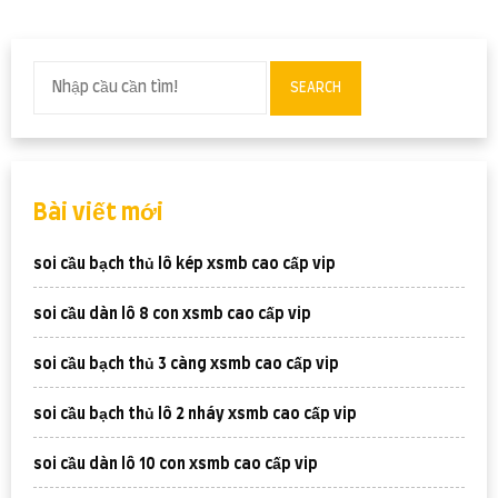
SEARCH
Bài viết mới
soi cầu bạch thủ lô kép xsmb cao cấp vip
soi cầu dàn lô 8 con xsmb cao cấp vip
soi cầu bạch thủ 3 càng xsmb cao cấp vip
soi cầu bạch thủ lô 2 nháy xsmb cao cấp vip
soi cầu dàn lô 10 con xsmb cao cấp vip