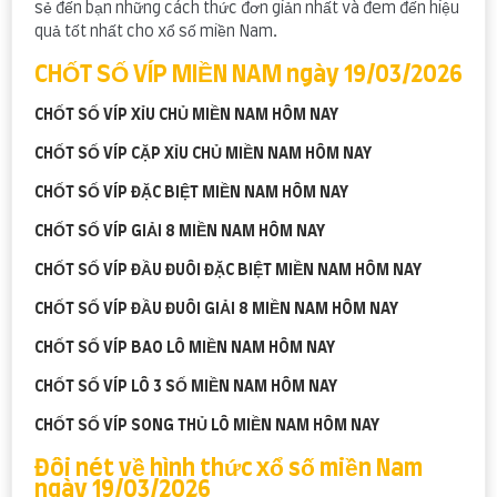
sẻ đến bạn những cách thức đơn giản nhất và đem đến hiệu
quả tốt nhất cho xổ số miền Nam.
CHỐT SỐ VÍP MIỀN NAM ngày 19/03/2026
CHỐT SỐ VÍP XỈU CHỦ MIỀN NAM HÔM NAY
CHỐT SỐ VÍP CẶP XỈU CHỦ MIỀN NAM HÔM NAY
CHỐT SỐ VÍP ĐẶC BIỆT MIỀN NAM HÔM NAY
CHỐT SỐ VÍP GIẢI 8 MIỀN NAM HÔM NAY
CHỐT SỐ VÍP ĐẦU ĐUÔI ĐẶC BIỆT MIỀN NAM HÔM NAY
CHỐT SỐ VÍP ĐẦU ĐUÔI GIẢI 8 MIỀN NAM HÔM NAY
CHỐT SỐ VÍP BAO LÔ MIỀN NAM HÔM NAY
CHỐT SỐ VÍP LÔ 3 SỐ MIỀN NAM HÔM NAY
CHỐT SỐ VÍP SONG THỦ LÔ MIỀN NAM HÔM NAY
Đôi nét về hình thức xổ số miền Nam
ngày 19/03/2026