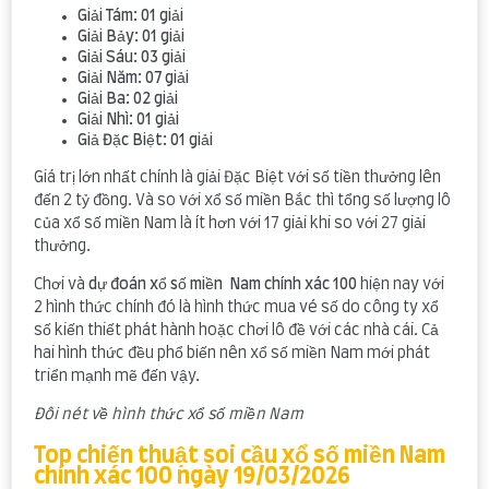
Giải Tám: 01 giải
Giải Bảy: 01 giải
Giải Sáu: 03 giải
Giải Năm: 07 giải
Giải Ba: 02 giải
Giải Nhì: 01 giải
Giả Đặc Biệt: 01 giải
Giá trị lớn nhất chính là giải Đặc Biệt với số tiền thưởng lên
đến 2 tỷ đồng. Và so với xổ số miền Bắc thì tổng số lượng lô
của xổ số miền Nam là ít hơn với 17 giải khi so với 27 giải
thưởng.
Chơi và
dự đoán xổ số miền Nam chính xác 100
hiện nay với
2 hình thức chính đó là hình thức mua vé số do công ty xổ
số kiến thiết phát hành hoặc chơi lô đề với các nhà cái. Cả
hai hình thức đều phổ biến nên xổ số miền Nam mới phát
triển mạnh mẽ đến vậy.
Đôi nét về hình thức xổ số miền Nam
Top chiến thuật soi cầu xổ số miền Nam
chính xác 100 ngày 19/03/2026