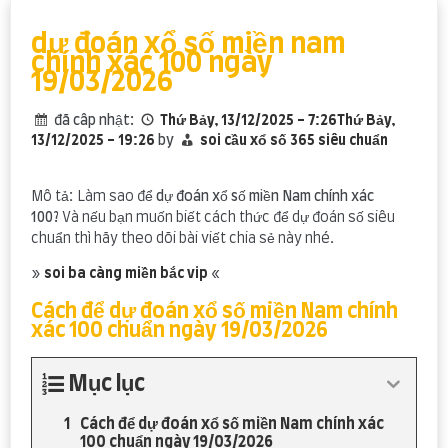
content
dự đoán xổ số miền nam
chính xác 100 ngày
19/03/2026
đã câp nhật:
Thứ Bảy, 13/12/2025 - 7:26Thứ Bảy,
13/12/2025 - 19:26
by
soi cầu xổ số 365 siêu chuẩn
Mô tả: Làm sao để
dự đoán xổ số miền Nam chính xác
100?
Và nếu bạn muốn biết cách thức để dự đoán số siêu
chuẩn thì hãy theo dõi bài viết chia sẻ này nhé.
»
soi ba càng miền bắc vip
«
Cách để dự đoán xổ số miền Nam chính
xác 100 chuẩn ngày 19/03/2026
Mục lục
Cách để dự đoán xổ số miền Nam chính xác
100 chuẩn ngày 19/03/2026