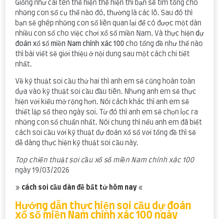
Giống như cái tên thể hiện thể hiện thì bạn sẽ tìm tổng cho
những con số cụ thể nào đó, thường là các lô. Sau đó thì
bạn sẽ ghép những con số liên quan lại để có được một dàn
nhiều con số cho việc chơi xổ số miền Nam. Và thực hiện
dự
đoán xổ số miền Nam chính xác 100
cho tổng đề như thế nào
thì bài viết sẽ giới thiệu ở nội dung sau một cách chi tiết
nhất.
Về kỹ thuật soi cầu thứ hai thì anh em sẽ cũng hoàn toàn
dựa vào kỹ thuật soi cầu đầu tiên. Nhưng anh em sẽ thực
hiện với kiểu mở rộng hơn. Nói cách khác thì anh em sẽ
thiết lập số theo ngày soi. Từ đó thì anh em sẽ chọn lọc ra
những con số chuẩn nhất. Nói chung thì nếu anh em đã biết
cách soi cầu với kỹ thuật dự đoán xổ số với tổng đề thì sẽ
dễ dàng thực hiện kỹ thuật soi cầu này.
Top chiến thuật soi cầu xổ số miền Nam chính xác 100
ngày 19/03/2026
»
cách soi cầu dàn đề bất tử hôm nay
«
Hướng dẫn thực hiện soi cầu dự đoán
xổ số miền Nam chính xác 100 ngày