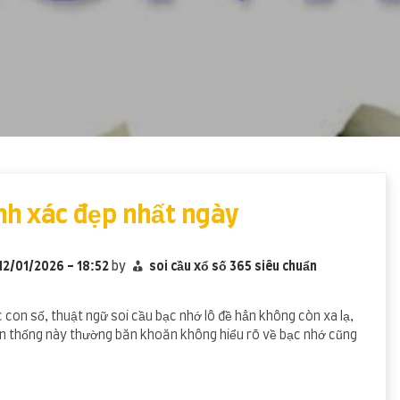
nh xác đẹp nhất ngày
12/01/2026 - 18:52
by
soi cầu xổ số 365 siêu chuẩn
con số, thuật ngữ soi cầu bạc nhớ lô đề hẳn không còn xa lạ,
ền thống này thường băn khoăn không hiểu rõ về bạc nhớ cũng