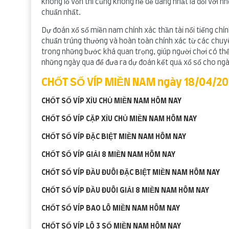
không lỗ vốn thì cũng không hề dễ dàng nhất là đối với 
chuẩn nhất.
Dự đoán xổ số miền nam chính xác thần tài nổi tiếng chí
chuẩn trúng thưởng và hoàn toàn chính xác từ các chuyê
trong những bước khá quan trọng, giúp người chơi có thể
những ngày qua để đưa ra dự đoán kết quả xổ số cho ng
CHỐT SỐ VÍP MIỀN NAM ngày 18/04/2
CHỐT SỐ VÍP XỈU CHỦ MIỀN NAM HÔM NAY
CHỐT SỐ VÍP CẶP XỈU CHỦ MIỀN NAM HÔM NAY
CHỐT SỐ VÍP ĐẶC BIỆT MIỀN NAM HÔM NAY
CHỐT SỐ VÍP GIẢI 8 MIỀN NAM HÔM NAY
CHỐT SỐ VÍP ĐẦU ĐUÔI ĐẶC BIỆT MIỀN NAM HÔM NAY
CHỐT SỐ VÍP ĐẦU ĐUÔI GIẢI 8 MIỀN NAM HÔM NAY
CHỐT SỐ VÍP BAO LÔ MIỀN NAM HÔM NAY
CHỐT SỐ VÍP LÔ 3 SỐ MIỀN NAM HÔM NAY