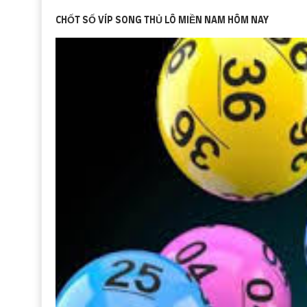
CHỐT SỐ VÍP SONG THỦ LÔ MIỀN NAM HÔM NAY