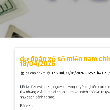
Skip
to
content
dự đoán xổ số miền nam chí
18/04/2026
đã câp nhật:
Thứ Hai, 12/01/2026 - 6:52Thứ Hai, 
Mô tả: Đối với những người thường xuyên nghiên cứu các 
thế nhưng với những ai chưa quen với cách soi cầu truy
như cách đánh ra sao.
Bài viết: