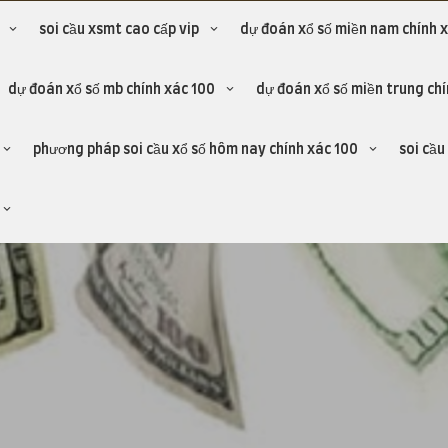
soi cầu xsmt cao cấp vip
dự đoán xổ số miền nam chính 
dự đoán xổ số mb chính xác 100
dự đoán xổ số miền trung chí
phương pháp soi cầu xổ số hôm nay chính xác 100
soi cầu