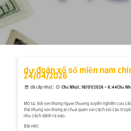
Skip
to
content
dự đoán xổ số miền nam chí
24/04/2026
đã câp nhật:
Chủ Nhật, 18/01/2026 - 6:44Chủ Nh
Mô tả: Đối với những người thường xuyên nghiên cứu các 
thế nhưng với những ai chưa quen với cách soi cầu truy
như cách đánh ra sao.
Bài viết: