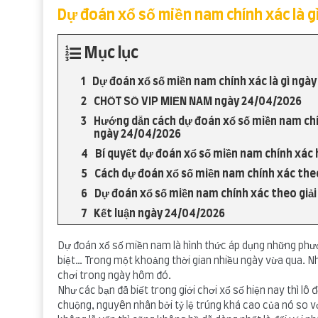
Dự đoán xổ số miền nam chính xác là 
Mục lục
Dự đoán xổ số miền nam chính xác là gì ngà
CHỐT SỐ VÍP MIỀN NAM ngày 24/04/2026
Hướng dẫn cách dự đoán xổ số miền nam ch
ngày 24/04/2026
Bí quyết dự đoán xổ số miền nam chính xác
Cách dự đoán xổ số miền nam chính xác the
Dự đoán xổ số miền nam chính xác theo giải
Kết luận ngày 24/04/2026
Dự đoán xổ số miền nam là hình thức áp dụng những phươ
biệt… Trong một khoảng thời gian nhiều ngày vừa qua. N
chơi trong ngày hôm đó.
Như các bạn đã biết trong giới chơi xổ số hiện nay thì lô
chuộng, nguyên nhân bởi tỷ lệ trúng khá cao của nó so vớ