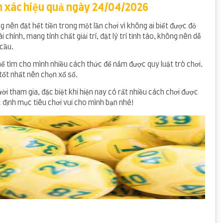
h xác hiệu quả ngày 24/04/2026
 nên đặt hết tiền trong một lần chơi vì không ai biết được đỏ
hính, mang tính chất giải trí, đặt lý trí tỉnh táo, không nên dễ
 cầu.
thể tìm cho mình nhiều cách thức để nắm được quy luật trò chơi.
tốt nhất nên chọn xổ số.
ời tham gia, đặc biệt khi hiện nay có rất nhiều cách chơi được
c định mục tiêu chơi vui cho mình bạn nhé!