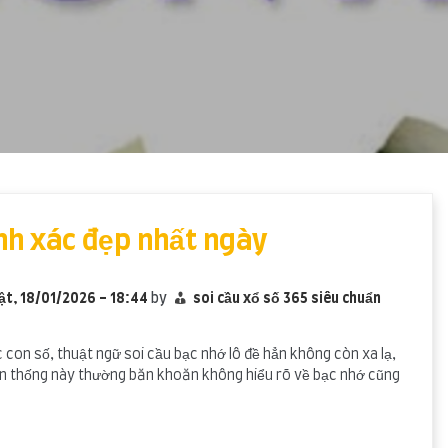
nh xác đẹp nhất ngày
ật, 18/01/2026 - 18:44
by
soi cầu xổ số 365 siêu chuẩn
con số, thuật ngữ soi cầu bạc nhớ lô đề hẳn không còn xa lạ,
ền thống này thường băn khoăn không hiểu rõ về bạc nhớ cũng