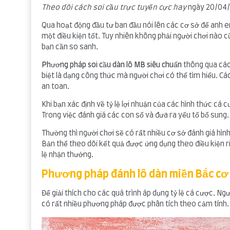
Theo dõi cách soi cầu trực tuyến cực hay
ngày 20/04
Qua hoạt động đầu tư ban đầu nói lên các cơ sở để anh e
một điều kiện tốt. Tuy nhiên không phải người chơi nào cũ
bạn cần so sanh.
Phương pháp soi cầu dàn lô MB siêu chuẩn
thông qua các 
biệt là dạng công thức mà người chơi có thể tìm hiểu. C
an toan.
Khi bạn xác định về tỷ lệ lợi nhuận của các hình thức cá c
Trong việc đánh giá các con số và đưa ra yếu tố bổ sung. 
Thường thì người chơi sẽ có rất nhiều cơ sở đánh giá hìn
Bản thể theo dõi kết quả được ứng dụng theo điều kiện 
lệ nhận thưởng.
Phương pháp đánh lô dàn miền Bắc cơ
Để giải thích cho các quá trình áp dụng tỷ lệ cá cược. Ngư
có rất nhiều phương pháp được phân tích theo cảm tính.