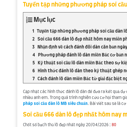
Tuyển tập những phương pháp soi cầu
Mục lục
Tuyển tập những phương pháp soi cầu dàn l
Soi cầu 666 dàn lô đẹp nhất hôm nay miễn p
Nhận định về cách đánh đôi dàn căn bản ngà
Phương pháp đánh lô dàn miền Bắc cơ bản 
Kỹ thuật soi cầu lô dàn miền Bắc theo sự k
Hình thức đánh lô dàn theo kỹ thuật ghép 
Cách đánh lô dàn miền Bắc từ giải đặc biệt 
Cập nhật các hình thức đánh lô dàn để đưa ra kết quả dự
nhiều anh em. Trong quá trình nghiên cứu cơ hội tham gi
pháp soi cầu dàn lô MB siêu chuẩn
. Bài viết sau sẽ là 
Soi cầu 666 dàn lô đẹp nhất hôm nay 
Chốt số bạch thủ lô đẹp nhất ngày 20/04/2026 :
80