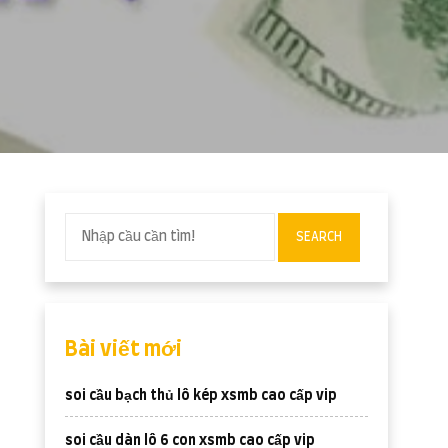
SEARCH
Bài viết mới
soi cầu bạch thủ lô kép xsmb cao cấp vip
soi cầu dàn lô 6 con xsmb cao cấp vip