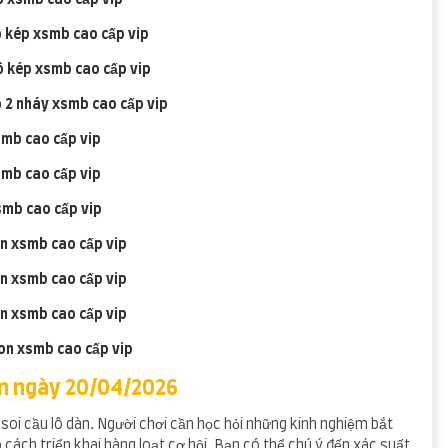
ô xsmb cao cấp vip
ô kép xsmb cao cấp vip
lô kép xsmb cao cấp vip
ô 2 nháy xsmb cao cấp vip
xsmb cao cấp vip
xsmb cao cấp vip
xsmb cao cấp vip
on xsmb cao cấp vip
on xsmb cao cấp vip
on xsmb cao cấp vip
con xsmb cao cấp vip
ản ngày 20/04/2026
soi cầu lô dàn. Người chơi cần học hỏi những kinh nghiệm bắt
 cách triển khai hàng loạt cơ hội. Bạn có thể chú ý đến xác suất