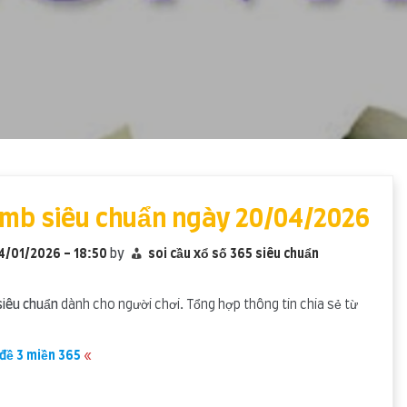
 mb siêu chuẩn ngày 20/04/2026
4/01/2026 - 18:50
by
soi cầu xổ số 365 siêu chuẩn
siêu chuẩn
dành cho người chơi. Tổng hợp thông tin chia sẻ từ
 đề 3 miền 365
«