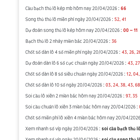
Cầu bạch thủ lô kép mb hôm nay 20/04/2026 :
66
Song thủ thủ lô miễn phí ngày 20/04/2026 :
52, 41
Dự đoán song thủ lô kép hôm nay 20/04/2026 :
00 – 11
Bạch thủ lô 2 nháy miền bắc 20/04/2026 :
36
Chốt số dàn lô 4 số miễn phí ngày 20/04/2026 :
43, 26, 2
Dự đoán dàn lô 6 số cực chuẩn ngày 20/04/2026 :
43, 27
Chốt số dàn lô 8 số siêu chuẩn ngày 20/04/2026 :
12, 04,
Chốt số dàn lô 10 số ngày 20/04/2026 :
03, 24, 38, 43, 68
Soi cầu lô xiên 2 miền bắc hôm nay 20/04/2026 :
97, 35
Soi cầu chuẩn lô xiên 3 miền bắc hôm nay 20/04/2026 :
Chốt số miễn phí lô xiên 4 miền bắc hôm nay 20/04/2026
Xem nhanh số víp ngày 20/04/2026 :
soi cầu bạch thủ l