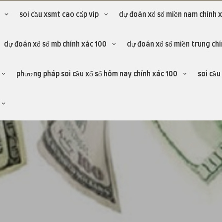
soi cầu xsmt cao cấp vip
dự đoán xổ số miền nam chính 
dự đoán xổ số mb chính xác 100
dự đoán xổ số miền trung chí
phương pháp soi cầu xổ số hôm nay chính xác 100
soi cầu