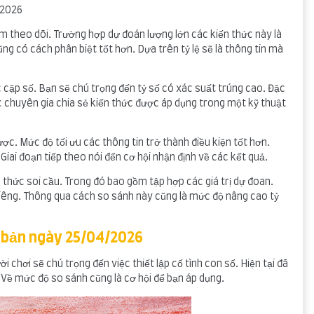
/2026
m theo dõi. Trường hợp dự đoán lượng lớn các kiến thức này là
ng có cách phân biệt tốt hơn. Dựa trên tỷ lệ sẽ là thông tin mà
cặp số. Bạn sẽ chú trọng đến tỷ số có xác suất trúng cao. Đặc
ác chuyên gia chia sẻ kiến thức được áp dụng trong một kỹ thuật
ược. Mức độ tối ưu các thông tin trở thành điều kiện tốt hơn.
Giai đoạn tiếp theo nói đến cơ hội nhận định về các kết quả.
h thức soi cầu. Trong đó bao gồm tập hợp các giá trị dự đoan.
riêng. Thông qua cách so sánh này cũng là mức độ nâng cao tỷ
 bản ngày 25/04/2026
ời chơi sẽ chú trọng đến việc thiết lập cố tình con số. Hiện tại đã
 Về mức độ so sánh cũng là cơ hội để bạn áp dụng.