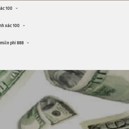
xác 100
nh xác 100
 miễn phí 888