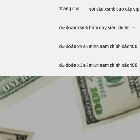
Trang chủ
soi cầu xsmb cao cấp vip
dự đoán xsmb hôm nay siêu chuẩn
dự đoán xổ số miền nam chính xác 100
dự đoán xổ số miền nam chính xác 100