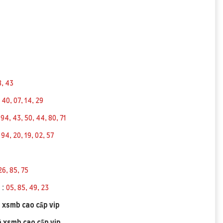
8, 43
 40, 07, 14, 29
 94, 43, 50, 44, 80, 71
 94, 20, 19, 02, 57
26, 85, 75
 :
05, 85, 49, 23
ô xsmb cao cấp vip