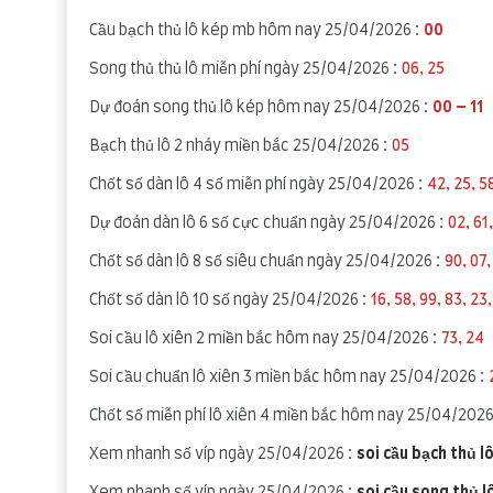
Cầu bạch thủ lô kép mb hôm nay 25/04/2026 :
00
Song thủ thủ lô miễn phí ngày 25/04/2026 :
06, 25
Dự đoán song thủ lô kép hôm nay 25/04/2026 :
00 – 11
Bạch thủ lô 2 nháy miền bắc 25/04/2026 :
05
Chốt số dàn lô 4 số miễn phí ngày 25/04/2026 :
42, 25, 5
Dự đoán dàn lô 6 số cực chuẩn ngày 25/04/2026 :
02, 61,
Chốt số dàn lô 8 số siêu chuẩn ngày 25/04/2026 :
90, 07,
Chốt số dàn lô 10 số ngày 25/04/2026 :
16, 58, 99, 83, 23,
Soi cầu lô xiên 2 miền bắc hôm nay 25/04/2026 :
73, 24
Soi cầu chuẩn lô xiên 3 miền bắc hôm nay 25/04/2026 :
Chốt số miễn phí lô xiên 4 miền bắc hôm nay 25/04/2026
Xem nhanh số víp ngày 25/04/2026 :
soi cầu bạch thủ l