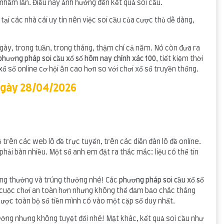
 nhầm lẫn. Điều này ảnh hướng đến kết quả soi cầu.
ại các nhà cái uy tín nên việc soi cầu của cược thủ dễ dàng,
gày, trong tuần, trong tháng, thậm chí cả năm. Nó còn đưa ra
phương pháp soi cầu xổ số hôm nay chính xác 100
, tiết kiệm thời
 xổ số online cơ hội ăn cao hơn so với chơi xổ số truyền thống.
 ngày 28/04/2026
trên các web lô đề trực tuyến, trên các diễn đàn lô đề online.
phải bàn nhiều. Một số anh em đặt ra thắc mắc: liệu có thể tin
úng thưởng và trúng thưởng nhé! Các
phương pháp soi cầu xổ số
p cuộc chơi an toàn hơn nhưng không thể đảm bảo chắc thắng
cược toàn bộ số tiền mình có vào một cặp số duy nhất.
tưởng nhưng không tuyệt đối nhé! Mặt khác, kết quả soi cầu như