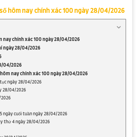
số hôm nay chính xác 100 ngày 28/04/2026
 nay chính xác 100 ngày 28/04/2026
hí ngày 28/04/2026
6
28/04/2026
 hôm nay chính xác 100 ngày 28/04/2026
n tục ngày 28/04/2026
ày 28/04/2026
4/2026
g 5 ngày cuối tuần ngày 28/04/2026
gày thứ 4 ngày 28/04/2026