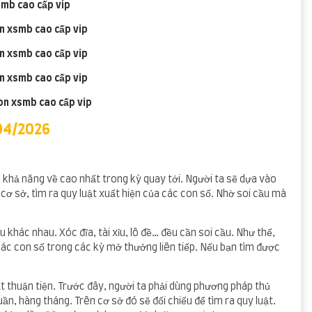
xsmb cao cấp vip
on xsmb cao cấp vip
on xsmb cao cấp vip
on xsmb cao cấp vip
con xsmb cao cấp vip
/04/2026
ó khả năng về cao nhất trong kỳ quay tới. Người ta sẽ dựa vào
 cơ sở, tìm ra quy luật xuất hiện của các con số. Nhờ soi cầu mà
 khác nhau. Xóc đĩa, tài xỉu, lô đề… đều cần soi cầu. Như thế,
 các con số trong các kỳ mở thưởng liên tiếp. Nếu bạn tìm được
rất thuận tiện. Trước đây, người ta phải dùng phương pháp thủ
ần, hàng tháng. Trên cơ sở đó sẽ đối chiếu để tìm ra quy luật.