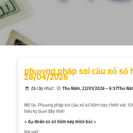
Skip
to
content
phương pháp soi cầu xổ số 
28/04/2026
đã câp nhật:
Thứ Năm, 22/01/2026 - 6:57Thứ Năm
Mô tả: Phương pháp soi cầu xổ số hôm nay chính xác 100 l
hiểu kỹ dưới đây nhé!
»
dự đoán xổ số hôm nay miền bắc
«
Bài viết: