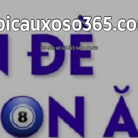
oicauxoso365.c
soi cầu xổ số 365 siêu chuẩn