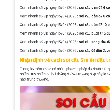
Xem nhanh số víp ngày 15/04/2026 :
soi cầu dàn đề 6 c
Xem nhanh số víp ngày 15/04/2026 :
soi cầu dàn đề 8 c
Xem nhanh số víp ngày 15/04/2026 :
soi cầu dàn đề 10 
Xem nhanh số víp ngày 15/04/2026 :
soi cầu bạch thủ đ
Xem nhanh số víp ngày 15/04/2026 :
soi cầu song thủ đ
Xem nhanh số víp ngày 15/04/2026 :
soi cầu đề đầu đuô
Nhận định về cách soi cầu 3 miền đặc 
Trong bộ môn xổ số có nhiều phương pháp dự đoán kết q
nhiên. Tuy nhiên cơ hội thắng đối với trường hợp này là 
nào trúng thưởng.