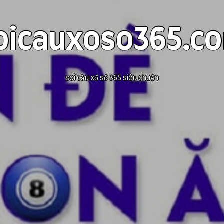
oicauxoso365.c
soi cầu xổ số 365 siêu chuẩn