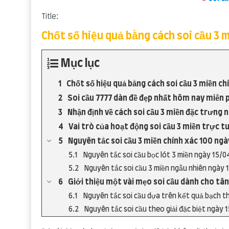
Title:
Chốt số hiệu quả bằng cách soi cầu 3 
Mục lục
Chốt số hiệu quả bằng cách soi cầu 3 miền c
Soi cầu 7777 dàn đề đẹp nhất hôm nay miễn 
Nhận định về cách soi cầu 3 miền đặc trưng 
Vai trò của hoạt động soi cầu 3 miền trực 
Nguyên tắc soi cầu 3 miền chính xác 100 ng
Nguyên tắc soi cầu bọc lót 3 miền ngày 15/
Nguyên tắc soi cầu 3 miền ngẫu nhiên ngày
Giới thiệu một vài mẹo soi cầu dành cho tâ
Nguyên tắc soi cầu dựa trên kết quả bạch 
Nguyên tắc soi cầu theo giải đặc biệt ngày