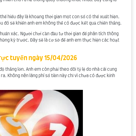
ng miền cho ra hệ thống quay thưởng khác nhau. Đây cũng là
thể hiểu đây là khoảng thời gian một con số có thể xuất hiện.
ều đó sẽ khiến anh em không thể có được kết quả chiến thắng.
huẩn xác. Người chơi cần đầu tư thời gian để phân tích thông
những kỳ trước. Đây sẽ là cơ sở để anh em thực hiện các hoạt
trực tuyến ngày 15/04/2026
ộ thắng lớn. Anh em còn phải theo dõi tỷ lệ do nhà cái cung
a. Không nên lãng phí số tiền này chỉ vì chưa có được kinh