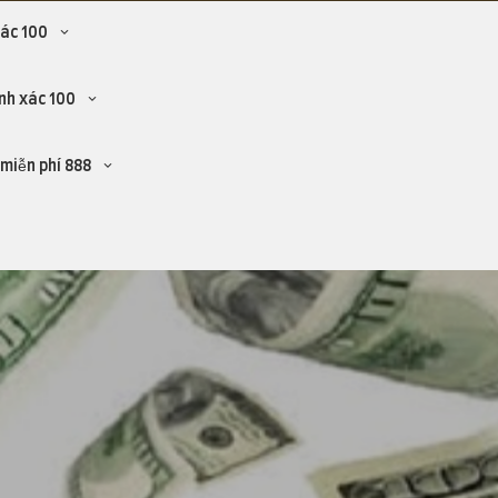
xác 100
nh xác 100
 miễn phí 888