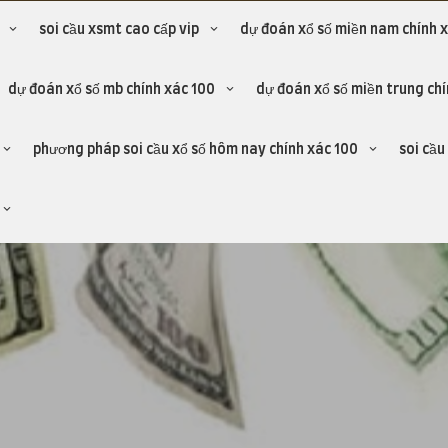
soi cầu xsmt cao cấp vip
dự đoán xổ số miền nam chính 
dự đoán xổ số mb chính xác 100
dự đoán xổ số miền trung chí
phương pháp soi cầu xổ số hôm nay chính xác 100
soi cầu