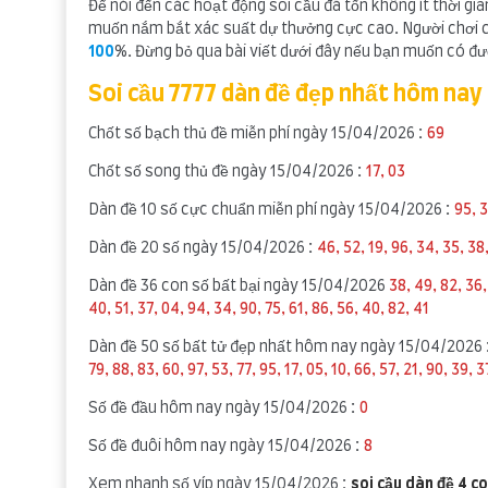
Để nói đến các hoạt động soi cầu đã tốn không ít thời gi
muốn nắm bắt xác suất dự thưởng cực cao. Người chơi có
100
%. Đừng bỏ qua bài viết dưới đây nếu bạn muốn có đư
Soi cầu 7777 dàn đề đẹp nhất hôm nay
Chốt số bạch thủ đề miễn phí ngày 15/04/2026 :
69
Chốt số song thủ đề ngày 15/04/2026 :
17, 03
Dàn đề 10 số cực chuẩn miễn phí ngày 15/04/2026 :
95, 3
Dàn đề 20 số ngày 15/04/2026 :
46, 52, 19, 96, 34, 35, 38,
Dàn đề 36 con số bất bại ngày 15/04/2026
38, 49, 82, 36,
40, 51, 37, 04, 94, 34, 90, 75, 61, 86, 56, 40, 82, 41
Dàn đề 50 số bất tử đẹp nhất hôm nay ngày 15/04/2026 
79, 88, 83, 60, 97, 53, 77, 95, 17, 05, 10, 66, 57, 21, 90, 39, 3
Số đề đầu hôm nay ngày 15/04/2026 :
0
Số đề đuôi hôm nay ngày 15/04/2026 :
8
Xem nhanh số víp ngày 15/04/2026 :
soi cầu dàn đề 4 c