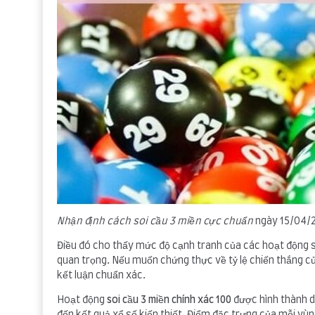
Nhận định cách soi cầu 3 miền cực chuẩn
ngày 15/04/
Điều đó cho thấy mức độ cạnh tranh của các hoạt động so
quan trọng. Nếu muốn chứng thực về tỷ lệ chiến thắng c
kết luận chuẩn xác.
Hoạt động
soi cầu 3 miền chính xác 100
được hình thành dự