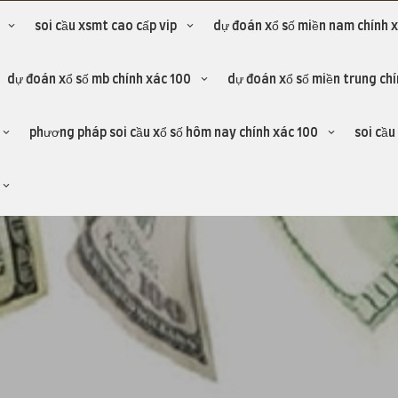
soi cầu xsmt cao cấp vip
dự đoán xổ số miền nam chính 
dự đoán xổ số mb chính xác 100
dự đoán xổ số miền trung chí
phương pháp soi cầu xổ số hôm nay chính xác 100
soi cầu