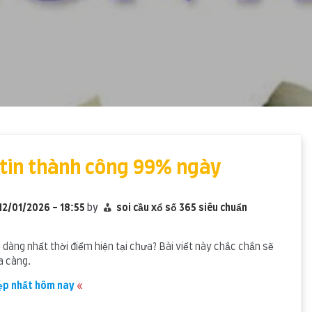
ự tin thành công 99% ngày
12/01/2026 - 18:55
by
soi cầu xổ số 365 siêu chuẩn
 dàng nhất thời điểm hiện tại chưa? Bài viết này chắc chắn sẽ
ba càng.
đẹp nhất hôm nay
«