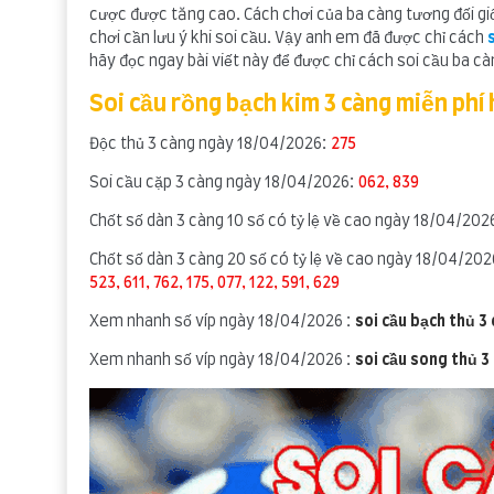
cược được tăng cao. Cách chơi của ba càng tương đối gi
chơi cần lưu ý khi soi cầu. Vậy anh em đã được chỉ cách
hãy đọc ngay bài viết này để được chỉ cách soi cầu ba c
Soi cầu rồng bạch kim 3 càng miễn ph
Độc thủ 3 càng ngày 18/04/2026:
275
Soi cầu cặp 3 càng ngày 18/04/2026:
062, 839
Chốt số dàn 3 càng 10 số có tỷ lệ về cao ngày 18/04/202
Chốt số dàn 3 càng 20 số có tỷ lệ về cao ngày 18/04/202
523, 611, 762, 175, 077, 122, 591, 629
Xem nhanh số víp ngày 18/04/2026 :
soi cầu bạch thủ 3
Xem nhanh số víp ngày 18/04/2026 :
soi cầu song thủ 3