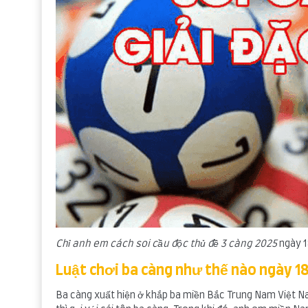
Chỉ anh em cách soi cầu độc thủ đề 3 càng 2025
ngày 
Luật chơi ba càng như thế nào ngày 1
Ba càng xuất hiện ở khắp ba miền Bắc Trung Nam Việt Na