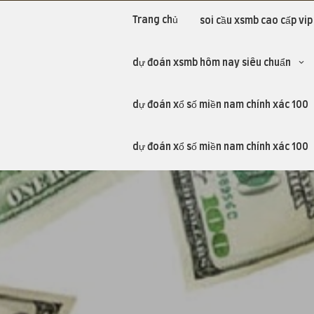
Trang chủ
soi cầu xsmb cao cấp vip
dự đoán xsmb hôm nay siêu chuẩn
dự đoán xổ số miền nam chính xác 100
dự đoán xổ số miền nam chính xác 100