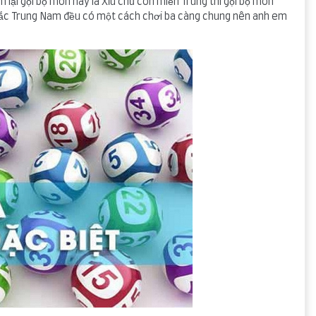
m lại gọi bộ môn này là Xỉu chủ còn miền Trung thì gọi bộ môn
 Bắc Trung Nam đều có một cách chơi ba càng chung nên anh em