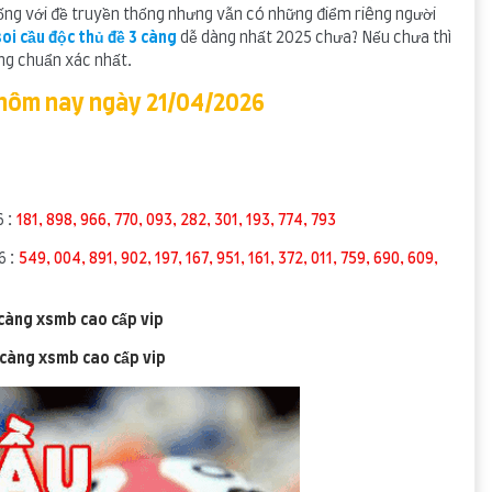
ống với đề truyền thống nhưng vẫn có những điểm riêng người
soi cầu độc thủ đề 3 càng
dễ dàng nhất 2025 chưa? Nếu chưa thì
àng chuẩn xác nhất.
í hôm nay ngày 21/04/2026
6 :
181, 898, 966, 770, 093, 282, 301, 193, 774, 793
6 :
549, 004, 891, 902, 197, 167, 951, 161, 372, 011, 759, 690, 609,
 càng xsmb cao cấp vip
 càng xsmb cao cấp vip