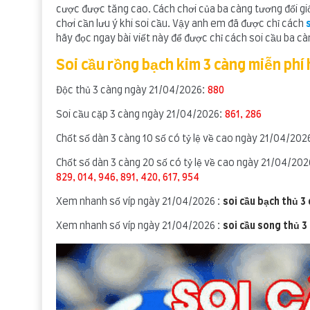
cược được tăng cao. Cách chơi của ba càng tương đối gi
chơi cần lưu ý khi soi cầu. Vậy anh em đã được chỉ cách
hãy đọc ngay bài viết này để được chỉ cách soi cầu ba c
Soi cầu rồng bạch kim 3 càng miễn ph
Độc thủ 3 càng ngày 21/04/2026:
880
Soi cầu cặp 3 càng ngày 21/04/2026:
861, 286
Chốt số dàn 3 càng 10 số có tỷ lệ về cao ngày 21/04/202
Chốt số dàn 3 càng 20 số có tỷ lệ về cao ngày 21/04/202
829, 014, 946, 891, 420, 617, 954
Xem nhanh số víp ngày 21/04/2026 :
soi cầu bạch thủ 3
Xem nhanh số víp ngày 21/04/2026 :
soi cầu song thủ 3