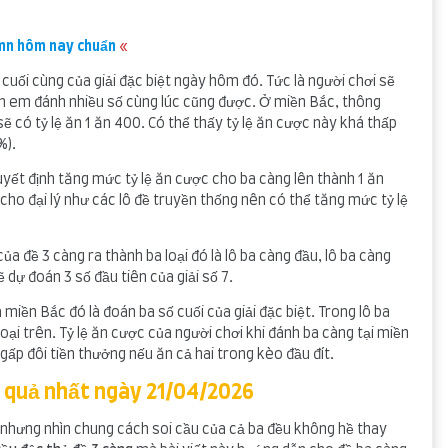
smn hôm nay chuẩn
«
cuối cùng của giải đặc biệt ngày hôm đó. Tức là người chơi sẽ
nh em đánh nhiều số cùng lúc cũng được. Ở miền Bắc, thông
 có tỷ lệ ăn 1 ăn 400. Có thể thấy tỷ lệ ăn cược này khá thấp
%).
 quyết định tăng mức tỷ lệ ăn cược cho ba càng lên thành 1 ăn
 cho đại lý như các lô đề truyền thống nên có thể tăng mức tỷ lệ
a đề 3 càng ra thành ba loại đó là lô ba càng đầu, lô ba càng
ẽ dự đoán 3 số đầu tiên của giải số 7.
 miền Bắc đó là đoán ba số cuối của giải đặc biệt. Trong lô ba
loại trên. Tỷ lệ ăn cược của người chơi khi đánh ba càng tại miền
gấp đôi tiền thưởng nếu ăn cả hai trong kèo đầu đít.
ệu quả nhất ngày 21/04/2026
nhưng nhìn chung cách soi cầu của cả ba đều không hề thay