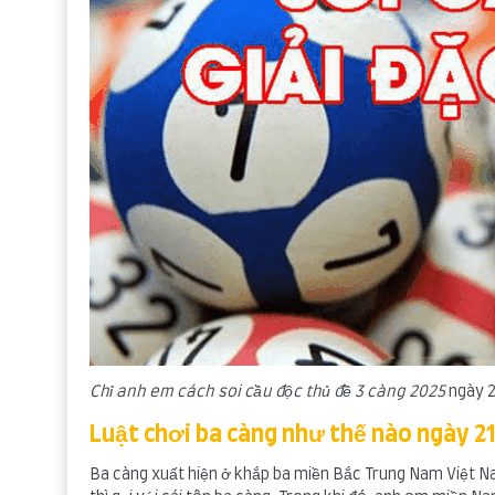
Chỉ anh em cách soi cầu độc thủ đề 3 càng 2025
ngày 
Luật chơi ba càng như thế nào ngày 2
Ba càng xuất hiện ở khắp ba miền Bắc Trung Nam Việt Na