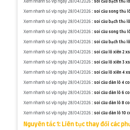
Xem nhanh số víp ngày 28/04/2026 :
soi cầu bạch thủ l
Xem nhanh số víp ngày 28/04/2026 :
soi cầu song thủ l
Xem nhanh số víp ngày 28/04/2026 :
soi cầu bạch thủ l
Xem nhanh số víp ngày 28/04/2026 :
soi cầu song thủ l
Xem nhanh số víp ngày 28/04/2026 :
soi cầu bạch thủ l
Xem nhanh số víp ngày 28/04/2026 :
soi cầu lô xiên 2 
Xem nhanh số víp ngày 28/04/2026 :
soi cầu lô xiên 3 
Xem nhanh số víp ngày 28/04/2026 :
soi cầu lô xiên 4 
Xem nhanh số víp ngày 28/04/2026 :
soi cầu dàn lô 4 c
Xem nhanh số víp ngày 28/04/2026 :
soi cầu dàn lô 6 c
Xem nhanh số víp ngày 28/04/2026 :
soi cầu dàn lô 8 c
Xem nhanh số víp ngày 28/04/2026 :
soi cầu dàn lô 10 
Nguyên tắc 1: Liên tục thay đổi các 