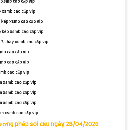
ô xsmb cao cấp vip
ô xsmb cao cấp vip
ô kép xsmb cao cấp vip
ô kép xsmb cao cấp vip
ô 2 nháy xsmb cao cấp vip
xsmb cao cấp vip
xsmb cao cấp vip
xsmb cao cấp vip
on xsmb cao cấp vip
on xsmb cao cấp vip
on xsmb cao cấp vip
con xsmb cao cấp vip
phương pháp soi cầu ngày 28/04/2026