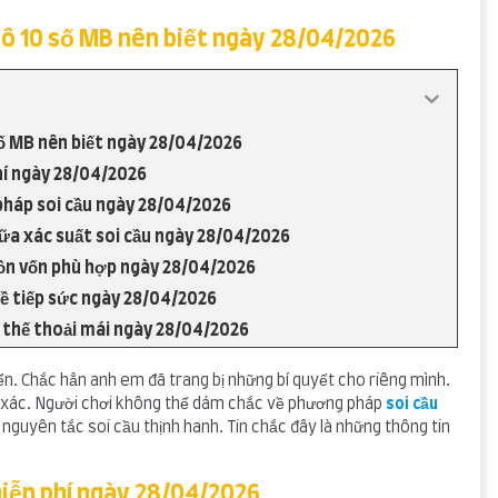
lô 10 số MB nên biết ngày 28/04/2026
số MB nên biết ngày 28/04/2026
hí ngày 28/04/2026
 pháp soi cầu ngày 28/04/2026
iữa xác suất soi cầu ngày 28/04/2026
guồn vốn phù hợp ngày 28/04/2026
đề tiếp sức ngày 28/04/2026
 thế thoải mái ngày 28/04/2026
iển. Chắc hẳn anh em đã trang bị những bí quyết cho riêng mình.
n xác. Người chơi không thể dám chắc về phương pháp
soi cầu
c nguyên tắc soi cầu thịnh hanh. Tin chắc đây là những thông tin
miễn phí ngày 28/04/2026