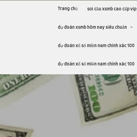
Trang chủ
soi cầu xsmb cao cấp vip
dự đoán xsmb hôm nay siêu chuẩn
dự đoán xổ số miền nam chính xác 100
dự đoán xổ số miền nam chính xác 100