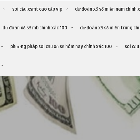
soi cầu xsmt cao cấp vip
dự đoán xổ số miền nam chính 
dự đoán xổ số mb chính xác 100
dự đoán xổ số miền trung chí
phương pháp soi cầu xổ số hôm nay chính xác 100
soi cầu