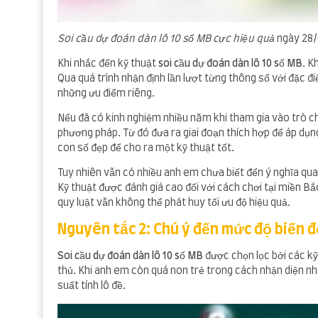
Soi cầu dự đoán dàn lô 10 số MB cực hiệu quả
ngày 28
Khi nhắc đến kỹ thuật
soi cầu dự đoán dàn lô 10 số MB
. K
Qua quá trình nhận định lần lượt từng thông số với đặc 
những ưu điểm riêng.
Nếu đã có kinh nghiệm nhiều năm khi tham gia vào trò ch
phương pháp. Từ đó đưa ra giai đoạn thích hợp để áp dụng
con số đẹp để cho ra một kỹ thuật tốt.
Tuy nhiên vẫn có nhiều anh em chưa biết đến ý nghĩa qua
Kỹ thuật được đánh giá cao đối với cách chơi tại miền Bắ
quy luật vẫn không thể phát huy tối ưu độ hiệu quả.
Nguyên tắc 2: Chú ý đến mức độ biến 
Soi cầu dự đoán dàn lô 10 số MB
được chọn lọc bởi các kỹ
thủ. Khi anh em còn quá non trẻ trong cách nhận diện n
suất tính lô đề.