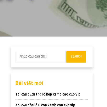
SEARCH
Bài viết mới
soi cầu bạch thủ lô kép xsmb cao cấp vip
soi cầu dàn lô 6 con xsmb cao cấp vip