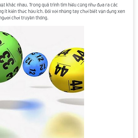
uật khác nhau. Trong quá trình tìm hiểu cũng như đưa ra các
g ít kiến thức hữu ích. Đối với những tay chơi biết vận dụng xen
 người chơi truyền thống.