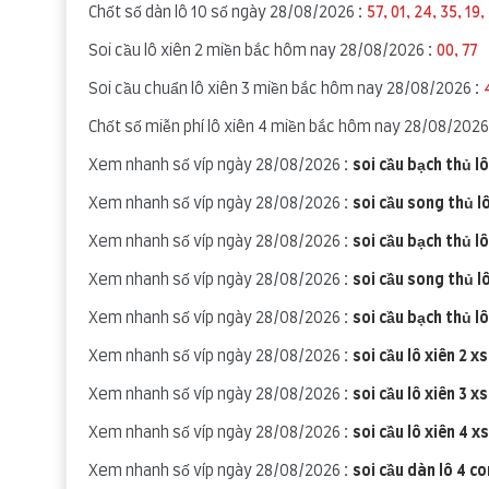
Chốt số dàn lô 10 số ngày 28/08/2026 :
57, 01, 24, 35, 19,
Soi cầu lô xiên 2 miền bắc hôm nay 28/08/2026 :
00, 77
Soi cầu chuẩn lô xiên 3 miền bắc hôm nay 28/08/2026 :
Chốt số miễn phí lô xiên 4 miền bắc hôm nay 28/08/2026
Xem nhanh số víp ngày 28/08/2026 :
soi cầu bạch thủ l
Xem nhanh số víp ngày 28/08/2026 :
soi cầu song thủ l
Xem nhanh số víp ngày 28/08/2026 :
soi cầu bạch thủ l
Xem nhanh số víp ngày 28/08/2026 :
soi cầu song thủ l
Xem nhanh số víp ngày 28/08/2026 :
soi cầu bạch thủ l
Xem nhanh số víp ngày 28/08/2026 :
soi cầu lô xiên 2 
Xem nhanh số víp ngày 28/08/2026 :
soi cầu lô xiên 3 
Xem nhanh số víp ngày 28/08/2026 :
soi cầu lô xiên 4 
Xem nhanh số víp ngày 28/08/2026 :
soi cầu dàn lô 4 c