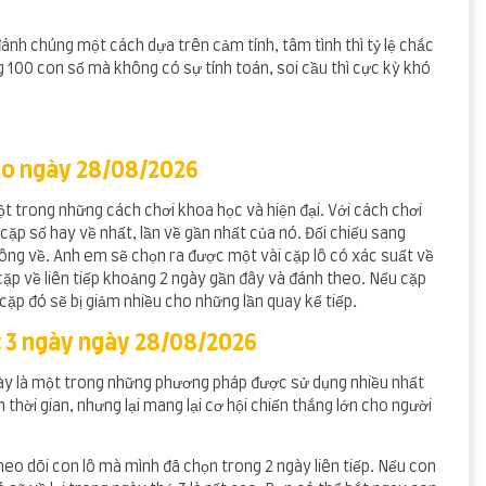
ánh chúng một cách dựa trên cảm tính, tâm tình thì tỷ lệ chắc
g 100 con số mà không có sự tính toán, soi cầu thì cực kỳ khó
oto ngày 28/08/2026
ột trong những cách chơi khoa học và hiện đại. Với cách chơi
p số hay về nhất, lần về gần nhất của nó. Đối chiếu sang
không về. Anh em sẽ chọn ra được một vài cặp lô có xác suất về
cặp về liên tiếp khoảng 2 ngày gần đây và đánh theo. Nếu cặp
 cặp đó sẽ bị giảm nhiều cho những lần quay kế tiếp.
ục 3 ngày ngày 28/08/2026
ngày là một trong những phương pháp được sử dụng nhiều nhất
 thời gian, nhưng lại mang lại cơ hội chiến thắng lớn cho người
heo dõi con lô mà mình đã chọn trong 2 ngày liên tiếp. Nếu con