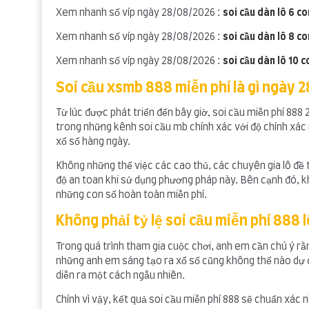
Xem nhanh số víp ngày 28/08/2026 :
soi cầu dàn lô 6 c
Xem nhanh số víp ngày 28/08/2026 :
soi cầu dàn lô 8 c
Xem nhanh số víp ngày 28/08/2026 :
soi cầu dàn lô 10 
Soi cầu xsmb 888 miễn phí là gì ngày 
Từ lúc được phát triển đến bây giờ, soi cầu miễn phí 888
trong những kênh soi cầu mb chính xác với độ chính xác 
xổ số hàng ngày.
Không những thế việc các cao thủ, các chuyên gia lô đề
độ an toan khi sử dụng phương pháp này. Bên cạnh đó, kh
những con số hoàn toàn miễn phí.
Không phải tỷ lệ soi cầu miễn phí 888
Trong quá trình tham gia cuộc chơi, anh em cần chú ý rằng,
những anh em sáng tạo ra xổ số cũng không thể nào dự 
diễn ra một cách ngẫu nhiên.
Chính vì vậy, kết quả soi cầu miễn phí 888 sẽ chuẩn xác 