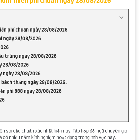
h kim miễn phí chuẩn ngày 28/08/2026
miễn phí chuẩn ngày 28/08/2026
hí ngày 28/08/2026
2026
 đều trúng ngày 28/08/2026
ày 28/08/2026
gày ngày 28/08/2026
88 bách thắng ngày 28/08/2026.
miễn phí 888 ngày 28/08/2026
26
n soi cầu chuẩn xác nhất hiện nay. Tập hợp đội ngũ chuyên gia
đã có nhiều năm kinh nghiệm hoạt động trong lĩnh vực này.