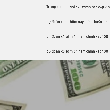
Trang chủ
soi cầu xsmb cao cấp vip
dự đoán xsmb hôm nay siêu chuẩn
dự đoán xổ số miền nam chính xác 100
dự đoán xổ số miền nam chính xác 100