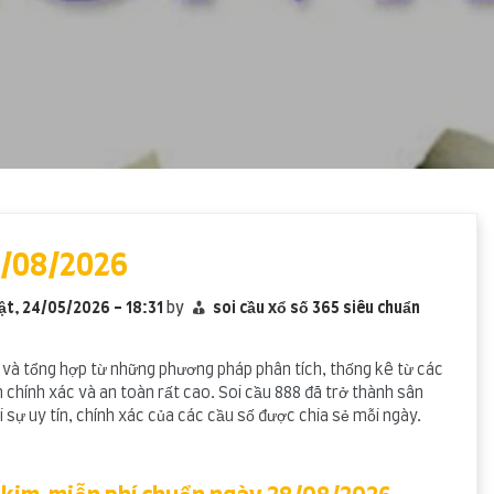
8/08/2026
ật, 24/05/2026 - 18:31
by
soi cầu xổ số 365 siêu chuẩn
 và tổng hợp từ những phương pháp phân tích, thống kê từ các
chính xác và an toàn rất cao. Soi cầu 888 đã trở thành sân
 sự uy tín, chính xác của các cầu số được chia sẻ mỗi ngày.