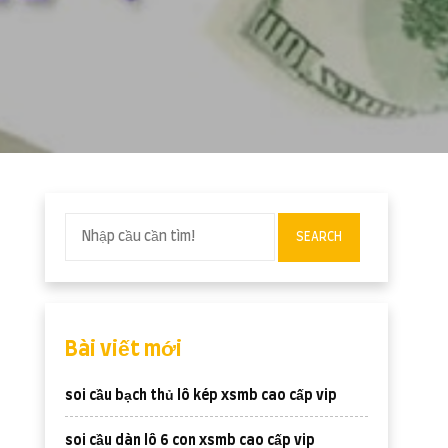
SEARCH
Bài viết mới
soi cầu bạch thủ lô kép xsmb cao cấp vip
soi cầu dàn lô 6 con xsmb cao cấp vip