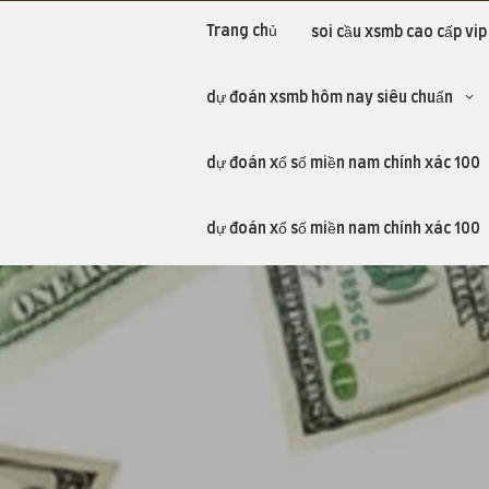
Trang chủ
soi cầu xsmb cao cấp vip
dự đoán xsmb hôm nay siêu chuẩn
dự đoán xổ số miền nam chính xác 100
dự đoán xổ số miền nam chính xác 100