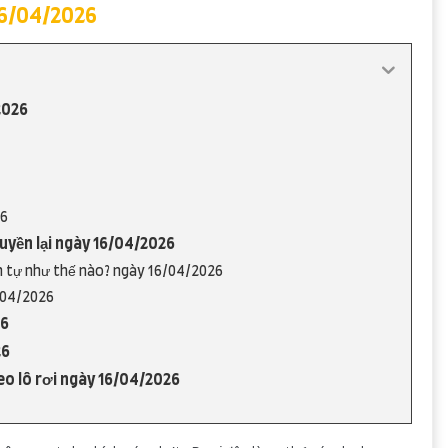
16/04/2026
2026
26
uyền lại ngày 16/04/2026
nh tự như thế nào? ngày 16/04/2026
/04/2026
26
26
eo lô rơi ngày 16/04/2026