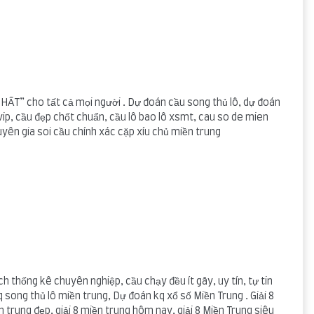
ẤT” cho tất cả mọi người . Dự đoán cầu song thủ lô, dự đoán
vip, cầu đẹp chốt chuẩn, cầu lô bao lô xsmt, cau so de mien
uyên gia soi cầu chính xác cặp xíu chủ miền trung
h thống kê chuyên nghiệp, cầu chạy đều ít gãy, uy tín, tự tin
song thủ lô miền trung, Dự đoán kq xổ số Miền Trung . Giải 8
n trung đẹp, giải 8 miền trung hôm nay, giải 8 Miền Trung siêu