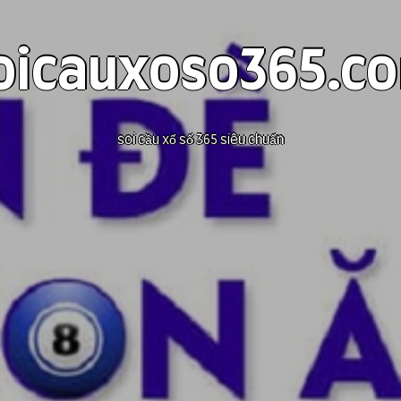
oicauxoso365.c
soi cầu xổ số 365 siêu chuẩn