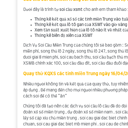
Dưới đây là trình tự
soi cầu xsmt
cho anh em tham khảo 
Thống kê kết quả xổ số các tỉnh miền Trung vào tu
Thống kê kết quả lô tô gan của XSMT vào giờ vàng
Xem tần suất xuất hiện của lô tô nào ít về nhất c
Thống kê biên độ xiên của XSMT
Dịch Vụ Soi Cầu Miền Trung của chúng tôi sẽ bao gồm : So
miễn phí, song thủ lô 2 ngày, song thủ lô 247, song thủ l
duoi giai 8 mien phi, soi cau bach thu, soi cầu bạch thủ 
XSMB chính xác 100, soi cầu đầu đít, soi cầu đầu đuôi đặc
Quay thử KQXS các tỉnh miền Trung ngày 16/04/
Nhiều người không tin về kết quả của quay thử, tuy nhiên
áp dụng . Để mang đến cho mọi người nhiều phương pháp 
cách soi để có thể “ăn”
Chúng tôi đã tạo nên các dịch vụ soi cầu lô cầu đề do đ
đoán xổ số miền trung , dự đoán xổ số miền nam . soi cầu
lấy số cặp xỉu chủ miền trung . soi cau giai dac biet chinh
chuan, soi cau giai dac biet mb mien phi . soi cau de chin