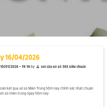
ày 16/04/2026
 10/01/2026 - 19:16
by
soi cầu xổ số 365 siêu chuẩn
oán kết quả xổ số Miền Trung hôm nay chính xác nhất chuẩn
chốt số miền trung ngay hôm nay