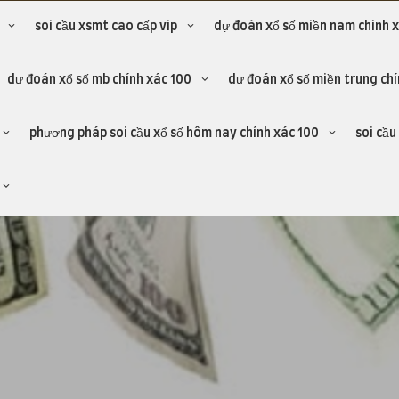
soi cầu xsmt cao cấp vip
dự đoán xổ số miền nam chính 
dự đoán xổ số mb chính xác 100
dự đoán xổ số miền trung chí
phương pháp soi cầu xổ số hôm nay chính xác 100
soi cầu