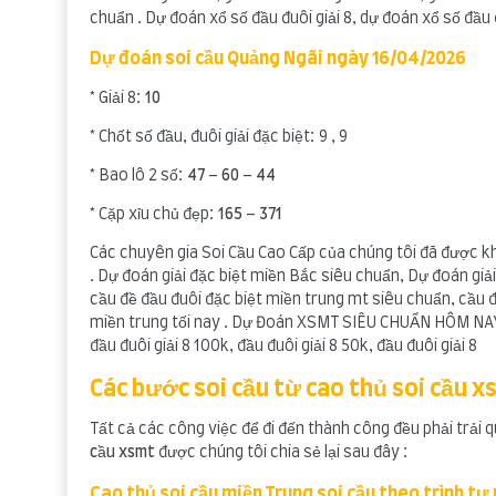
chuẩn . Dự đoán xổ số đầu đuôi giải 8, dự đoán xổ số đầu
Dự đoán soi cầu Quảng Ngãi ngày 16/04/2026
* Giải 8:
10
* Chốt số đầu, đuôi giải đặc biệt: 9 , 9
* Bao lô 2 số:
47
–
60
–
44
* Cặp xỉu chủ đẹp:
165
–
371
Các chuyên gia Soi Cầu Cao Cấp của chúng tôi đã được kh
. Dự đoán giải đặc biệt miền Bắc siêu chuẩn, Dự đoán giải
cầu đề đầu đuôi đặc biệt miền trung mt siêu chuẩn, cầu đề
miền trung tối nay . Dự Đoán XSMT SIÊU CHUẨN HÔM NAY, 
đầu đuôi giải 8 100k, đầu đuôi giải 8 50k, đầu đuôi giải 8
Các bước soi cầu từ cao thủ soi cầu x
Tất cả các công việc để đi đến thành công đều phải trải 
cầu xsmt
được chúng tôi chia sẻ lại sau đây :
Cao thủ soi cầu miền Trung soi cầu theo trình t