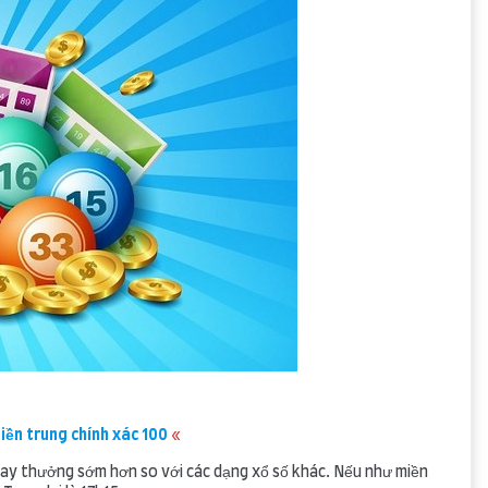
iền trung chính xác 100
«
ay thưởng sớm hơn so với các dạng xổ số khác. Nếu như miền