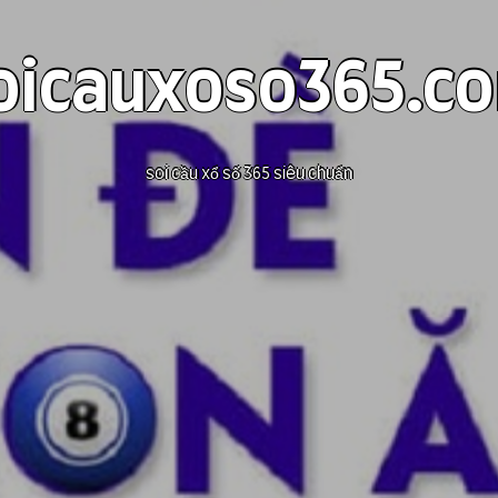
oicauxoso365.c
soi cầu xổ số 365 siêu chuẩn