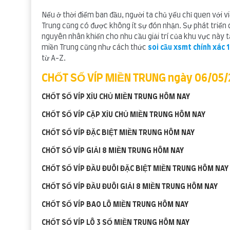
Nếu ở thời điểm ban đầu, người ta chủ yếu chỉ quen với v
Trung cũng có được không ít sự đón nhận. Sự phát triển
nguyên nhân khiến cho nhu cầu giải trí của khu vực này 
miền Trung cũng như cách thức
soi cầu xsmt chính xác 
từ A-Z.
CHỐT SỐ VÍP MIỀN TRUNG ngày 06/05/
CHỐT SỐ VÍP XỈU CHỦ MIỀN TRUNG HÔM NAY
CHỐT SỐ VÍP CẶP XỈU CHỦ MIỀN TRUNG HÔM NAY
CHỐT SỐ VÍP ĐẶC BIỆT MIỀN TRUNG HÔM NAY
CHỐT SỐ VÍP GIẢI 8 MIỀN TRUNG HÔM NAY
CHỐT SỐ VÍP ĐẦU ĐUÔI ĐẶC BIỆT MIỀN TRUNG HÔM NAY
CHỐT SỐ VÍP ĐẦU ĐUÔI GIẢI 8 MIỀN TRUNG HÔM NAY
CHỐT SỐ VÍP BAO LÔ MIỀN TRUNG HÔM NAY
CHỐT SỐ VÍP LÔ 3 SỐ MIỀN TRUNG HÔM NAY