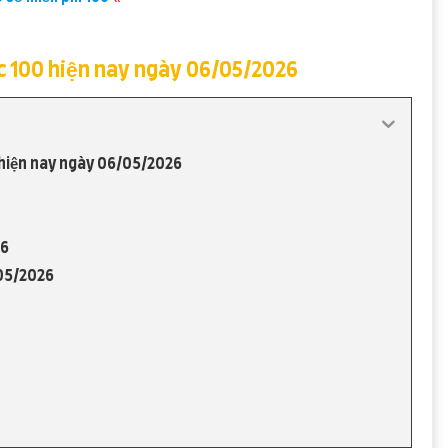
ác 100 hiện nay ngày 06/05/2026
 hiện nay ngày 06/05/2026
26
/05/2026