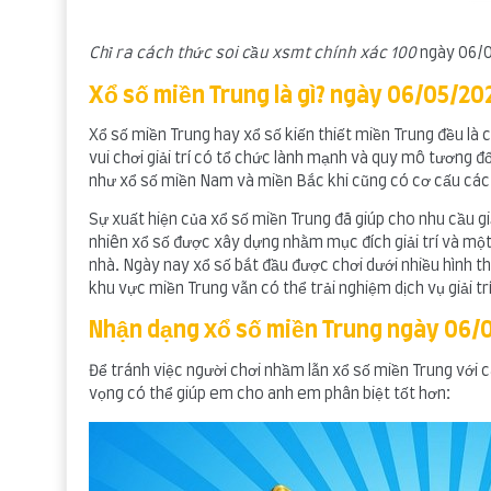
Chỉ ra cách thức soi cầu xsmt chính xác 100
ngày 06/
Xổ số miền Trung là gì? ngày 06/05/20
Xổ số miền Trung hay xổ số kiến thiết miền Trung đều là 
vui chơi giải trí có tổ chức lành mạnh và quy mô tương đ
như xổ số miền Nam và miền Bắc khi cũng có cơ cấu các 
Sự xuất hiện của xổ số miền Trung đã giúp cho nhu cầu g
nhiên xổ số được xây dựng nhằm mục đích giải trí và một
nhà. Ngày nay xổ số bắt đầu được chơi dưới nhiều hình t
khu vực miền Trung vẫn có thể trải nghiệm dịch vụ giải t
Nhận dạng xổ số miền Trung ngày 06/
Để tránh việc người chơi nhầm lẫn xổ số miền Trung với c
vọng có thể giúp em cho anh em phân biệt tốt hơn: