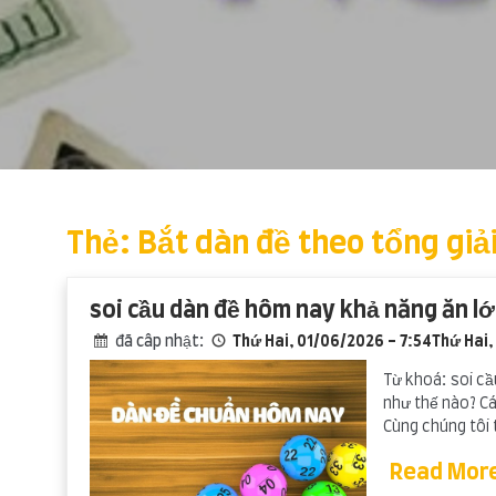
Skip
to
content
Thẻ:
Bắt dàn đề theo tổng giải
soi cầu dàn đề hôm nay khả năng ăn l
đã câp nhật:
Thứ Hai, 01/06/2026 - 7:54Thứ Hai,
Từ khoá: soi c
như thế nào? Cá
Cùng chúng tôi 
Read Mor