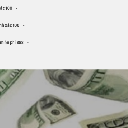
xác 100
nh xác 100
 miễn phí 888