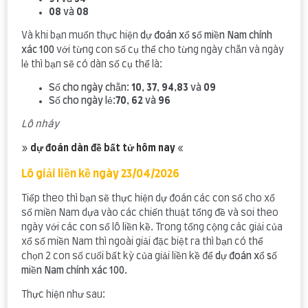
08
và
08
Và khi bạn muốn thực hiện
dự đoán xổ số miền Nam chính
xác 100
với từng con số cụ thể cho từng ngày chẵn và ngày
lẻ thì bạn sẽ có dàn số cụ thể là:
Số cho ngày chẵn:
10
,
37
,
94
,
83
và
09
Số cho ngày lẻ:
70
,
62
và
96
Lô nháy
»
dự đoán dàn đề bất tử hôm nay
«
Lô giải liền kề ngày 23/04/2026
Tiếp theo thì bạn sẽ thực hiện dự đoán các con số cho xổ
số miền Nam dựa vào các chiến thuật tổng đề và soi theo
ngày với các con số lô liền kề. Trong tổng cộng các giải của
xổ số miền Nam thì ngoài giải đặc biệt ra thì bạn có thể
chọn 2 con số cuối bất kỳ của giải liền kề để
dự đoán xổ số
miền Nam chính xác 100.
Thực hiện như sau: