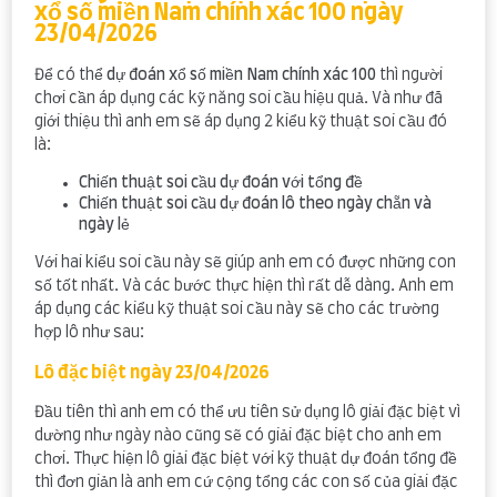
xổ số miền Nam chính xác 100 ngày
23/04/2026
Để có thể
dự đoán xổ số miền Nam chính xác 100
thì người
chơi cần áp dụng các kỹ năng soi cầu hiệu quả. Và như đã
giới thiệu thì anh em sẽ áp dụng 2 kiểu kỹ thuật soi cầu đó
là:
Chiến thuật soi cầu dự đoán với tổng đề
Chiến thuật soi cầu dự đoán lô theo ngày chẵn và
ngày lẻ
Với hai kiểu soi cầu này sẽ giúp anh em có được những con
số tốt nhất. Và các bước thực hiện thì rất dễ dàng. Anh em
áp dụng các kiểu kỹ thuật soi cầu này sẽ cho các trường
hợp lô như sau:
Lô đặc biệt ngày 23/04/2026
Đầu tiên thì anh em có thể ưu tiên sử dụng lô giải đặc biệt vì
dường như ngày nào cũng sẽ có giải đặc biệt cho anh em
chơi. Thực hiện lô giải đặc biệt với kỹ thuật dự đoán tổng đề
thì đơn giản là anh em cứ cộng tổng các con số của giải đặc