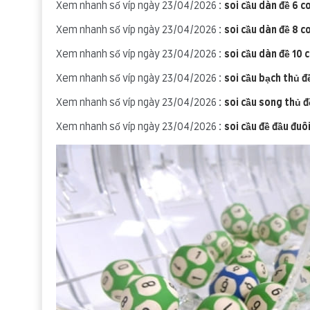
Xem nhanh số víp ngày 23/04/2026 :
soi cầu dàn đề 6 c
Xem nhanh số víp ngày 23/04/2026 :
soi cầu dàn đề 8 c
Xem nhanh số víp ngày 23/04/2026 :
soi cầu dàn đề 10 
Xem nhanh số víp ngày 23/04/2026 :
soi cầu bạch thủ đ
Xem nhanh số víp ngày 23/04/2026 :
soi cầu song thủ 
Xem nhanh số víp ngày 23/04/2026 :
soi cầu đề đầu đuô