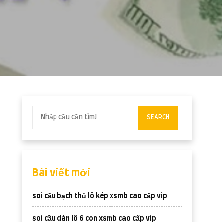
SEARCH
Bài viết mới
soi cầu bạch thủ lô kép xsmb cao cấp vip
soi cầu dàn lô 6 con xsmb cao cấp vip