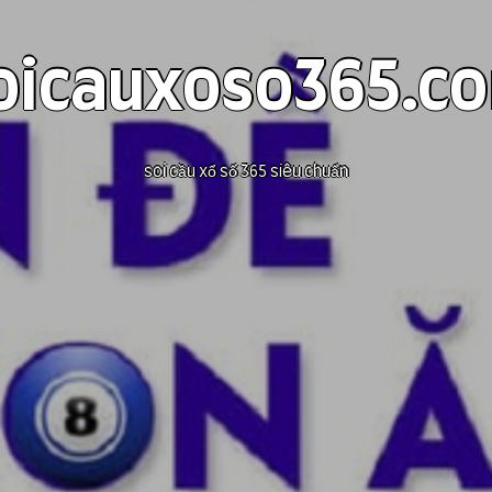
oicauxoso365.c
soi cầu xổ số 365 siêu chuẩn