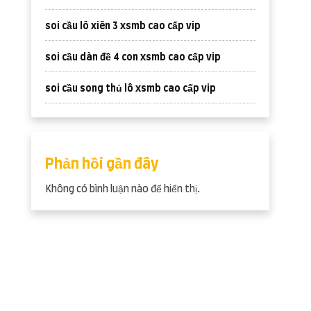
soi cầu lô xiên 3 xsmb cao cấp vip
soi cầu dàn đề 4 con xsmb cao cấp vip
soi cầu song thủ lô xsmb cao cấp vip
Phản hồi gần đây
Không có bình luận nào để hiển thị.