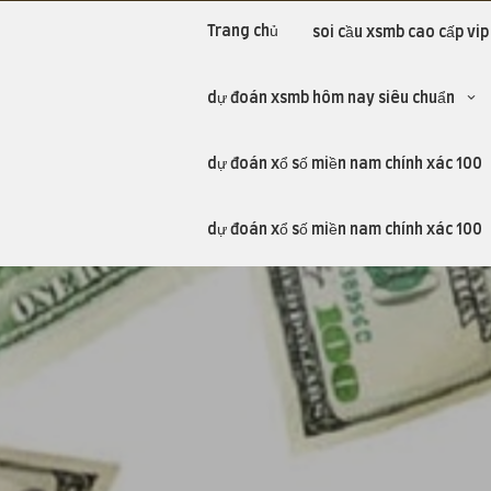
Trang chủ
soi cầu xsmb cao cấp vip
dự đoán xsmb hôm nay siêu chuẩn
dự đoán xổ số miền nam chính xác 100
dự đoán xổ số miền nam chính xác 100