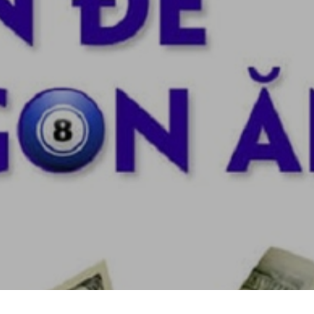
Skip
to