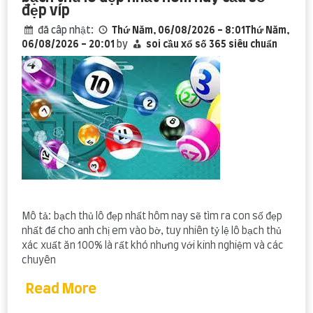
bạch
đẹp víp
thủ
đã câp nhật:
Thứ Năm, 06/08/2026 - 8:01Thứ Năm,
vào
06/08/2026 - 20:01
by
soi cầu xổ số 365 siêu chuẩn
bờ
an
toàn
mỗi
ngày
Mô tả: bạch thủ lô đẹp nhất hôm nay sẽ tìm ra con số đẹp
nhất để cho anh chị em vào bờ, tuy nhiên tỷ lệ lô bạch thủ
xác xuất ăn 100% là rất khó nhưng với kinh nghiệm và các
chuyên
Read More