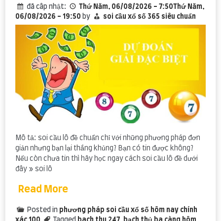
đã câp nhật:
Thứ Năm, 06/08/2026 - 7:50Thứ Năm,
nay
06/08/2026 - 19:50
by
soi cầu xổ số 365 siêu chuẩn
cầu
số
đẹp
víp
Mô tả: soi cầu lô đề chuẩn chỉ với những phương pháp đơn
giản nhưng bạn lại thắng khủng? Bạn có tin được không?
Nếu còn chưa tin thì hãy học ngay cách soi cầu lô đề dưới
đây » soi lô
Read More
Posted in
phương pháp soi cầu xổ số hôm nay chính
xác 100
Tagged
bach thu 247
,
bạch thủ ba càng hôm