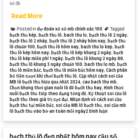
số đề
Read More
Posted in
dự đoán xổ số mb chính xác 100
Tagged
bạch thủ kép
,
bạch thủ lô
,
bach thu lo
,
bạch thủ lô 2 ngày
,
bạch thủ lô 2 nháy
,
bạch thủ lô 2 nháy hôm nay
,
bạch thủ
lô chuẩn 100
,
bạch thủ lô hôm nay
,
bach thu lo kep
,
bạch
thủ lô kép hôm nay
,
bạch thủ lô kép khung 2 ngày
,
bạch
thủ lô kép miễn phí 1 ngày
,
bạch thủ lô khung 2 ngày 88
,
bạch thủ lô khung 3 ngày chuẩn 100
,
bach thu lo mb
,
bạch
thủ lô miền bắc
,
bạch thủ lô miền bắc hôm nay
,
Cách phân
bổ tiền cược khi chơi bạch thủ lô
,
Cập nhật cách soi cầu
MB lô bạch thủ hiệu quả nhất 2024
,
cau bach thu mb
,
Chọn khung thời gian nuôi lô đề bạch thủ hay
,
Hình thức
nuôi bạch thủ tiếp theo dạng tổng đề
,
Kỹ thuật soi cầu lô
bạch thủ theo giá trị cực đại
,
Nhận định về cách soi cầu
bạch thủ tại miền bắc
,
soi cầu MB lô bạch thủ
,
soi cầu mb
ở
lô bạch thủ vào bờ an toàn mỗi ngày
2 bình luận
soi
cầu
mb
lô
bạch thủ lô đẹp nhất hôm nay cầu số