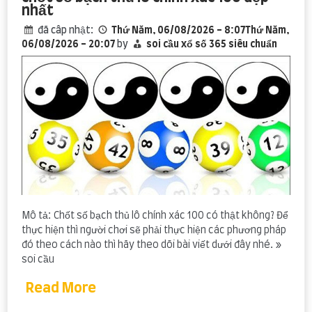
bạch
nhất
thủ
đã câp nhật:
Thứ Năm, 06/08/2026 - 8:07Thứ Năm,
hôm
06/08/2026 - 20:07
by
soi cầu xổ số 365 siêu chuẩn
nay
trúng
lớn
liên
tiếp
Mô tả: Chốt số bạch thủ lô chính xác 100 có thật không? Để
thực hiện thì người chơi sẽ phải thực hiện các phương pháp
đó theo cách nào thì hãy theo dõi bài viết dưới đây nhé. »
soi cầu
Read More