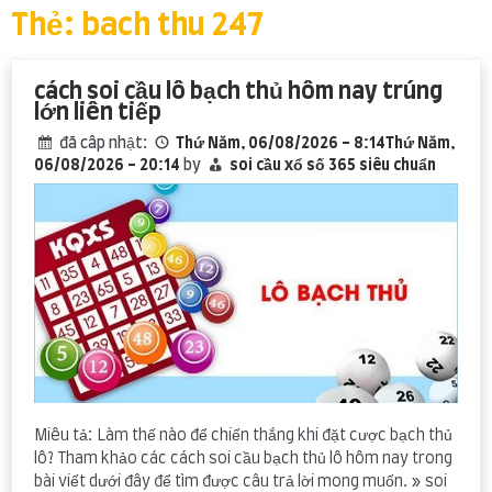
content
Thẻ:
bach thu 247
cách soi cầu lô bạch thủ hôm nay trúng
lớn liên tiếp
đã câp nhật:
Thứ Năm, 06/08/2026 - 8:14Thứ Năm,
06/08/2026 - 20:14
by
soi cầu xổ số 365 siêu chuẩn
Miêu tả: Làm thế nào để chiến thắng khi đặt cược bạch thủ
lô? Tham khảo các cách soi cầu bạch thủ lô hôm nay trong
bài viết dưới đây để tìm được câu trả lời mong muốn. » soi