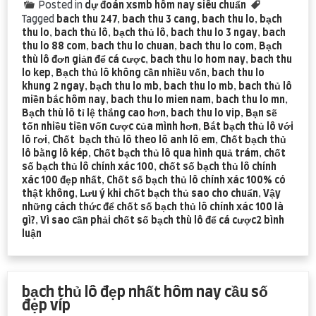
Posted in
dự đoán xsmb hôm nay siêu chuẩn
Tagged
bach thu 247
,
bach thu 3 cang
,
bach thu lo
,
bạch
thu lo
,
bach thủ lô
,
bạch thủ lô
,
bach thu lo 3 ngay
,
bach
thu lo 88 com
,
bach thu lo chuan
,
bach thu lo com
,
Bạch
thù lô đơn giản để cá cược
,
bach thu lo hom nay
,
bach thu
lo kep
,
Bạch thủ lô không cần nhiều vốn
,
bach thu lo
khung 2 ngay
,
bạch thu lo mb
,
bach thu lo mb
,
bach thủ lô
miền bắc hôm nay
,
bach thu lo mien nam
,
bach thu lo mn
,
Bạch thù lô tỉ lệ thắng cao hơn
,
bach thu lo vip
,
Bạn sẽ
tốn nhiều tiền vốn cược của mình hơn
,
Bắt bạch thủ lô với
lô rơi
,
Chốt bạch thủ lô theo lô anh lô em
,
Chốt bạch thủ
lô bằng lô kép
,
Chốt bạch thủ lô qua hình quả trám
,
chốt
số bạch thủ lô chính xác 100
,
chốt số bạch thủ lô chính
xác 100 đẹp nhất
,
Chốt số bạch thủ lô chính xác 100% có
thật không
,
Lưu ý khi chốt bạch thủ sao cho chuẩn
,
Vậy
những cách thức để chốt số bạch thủ lô chính xác 100 là
gì?
,
Vì sao cần phải chốt số bạch thù lô để cá cược
2 bình
ở
luận
chốt
số
bạch
thủ
bạch thủ lô đẹp nhất hôm nay cầu số
lô
đẹp víp
chính