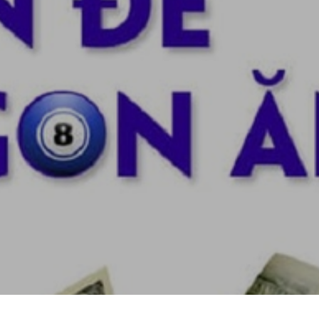
Skip
to