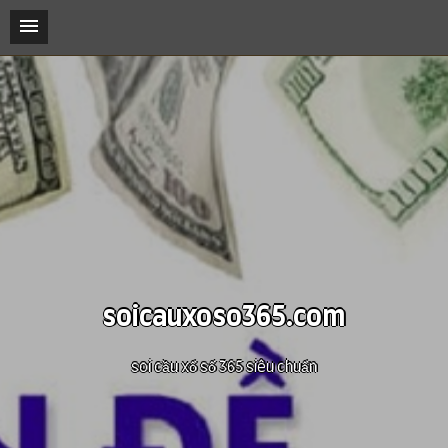
soicauxoso365.com
soi cầu xổ số 365 siêu chuẩn