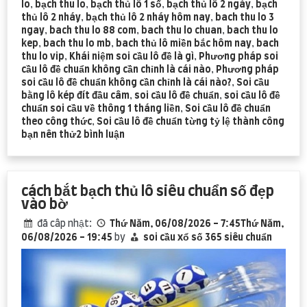
lo
,
bạch thu lo
,
bạch thủ lô 1 số
,
bạch thủ lô 2 ngày
,
bạch
thủ lô 2 nháy
,
bạch thủ lô 2 nháy hôm nay
,
bach thu lo 3
ngay
,
bach thu lo 88 com
,
bach thu lo chuan
,
bach thu lo
kep
,
bach thu lo mb
,
bach thủ lô miền bắc hôm nay
,
bach
thu lo vip
,
Khái niệm soi cầu lô đề là gì
,
Phương pháp soi
cầu lô đề chuẩn không cần chỉnh là cái nào
,
Phương pháp
soi cầu lô đề chuẩn không cần chỉnh là cái nào?
,
Soi cầu
bằng lô kép đít đầu câm
,
soi cầu lô đề chuẩn
,
soi cầu lô đề
chuẩn soi cầu về thông 1 tháng liền
,
Soi cầu lô đề chuẩn
theo công thức
,
Soi cầu lô đề chuẩn từng tỷ lệ thành công
ở
bạn nên thử
2 bình luận
soi
cầu
lô
đề
cách bắt bạch thủ lô siêu chuẩn số đẹp
chuẩn
vào bờ
soi
đã câp nhật:
Thứ Năm, 06/08/2026 - 7:45Thứ Năm,
cầu
06/08/2026 - 19:45
by
soi cầu xổ số 365 siêu chuẩn
về
thông
1
tháng
liền