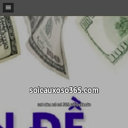
soicauxoso365.com
soi cầu xổ số 365 siêu chuẩn