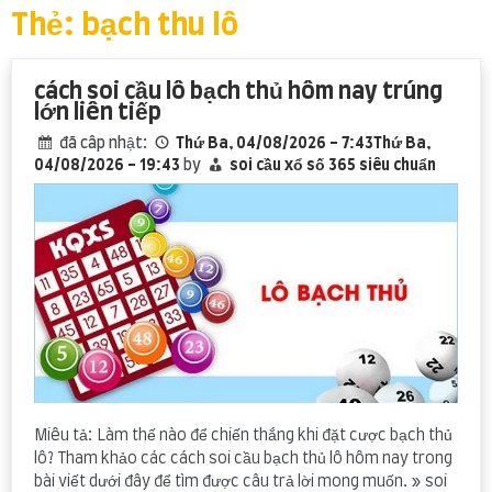
content
Thẻ:
bạch thu lô
cách soi cầu lô bạch thủ hôm nay trúng
lớn liên tiếp
đã câp nhật:
Thứ Ba, 04/08/2026 - 7:43Thứ Ba,
04/08/2026 - 19:43
by
soi cầu xổ số 365 siêu chuẩn
Miêu tả: Làm thế nào để chiến thắng khi đặt cược bạch thủ
lô? Tham khảo các cách soi cầu bạch thủ lô hôm nay trong
bài viết dưới đây để tìm được câu trả lời mong muốn. » soi