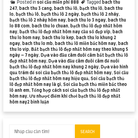
Posted in
soi cầu miễn phí 888
Tagged
bach thu
247
,
bach thu 3 cang
,
bach thủ lô
,
bạch thu lô
,
bach thu
lo
,
bạch thủ lô
,
bạch thủ lô 2 ngày
,
bạch thủ lô 2 nháy
,
bạch thủ lô 2 nháy hôm nay
,
bach thu lo 3 ngay
,
bach thu
lo 88 com
,
bach thu lo chuan
,
bạch thủ lô đẹp nhất hôm
nay
,
bạch thủ lô đẹp nhất hôm nay cầu số đẹp víp
,
bach
thu lo hom nay
,
bach thu lo kep
,
bach thu lo khung 2
ngay
,
bach thu lo mb
,
bach thủ lô miền bắc hôm nay
,
bach
thu lo vip
,
Bắt bạch thủ lô đẹp nhất hôm nay theo khung 5
ngày – 7 ngày
,
Dựa vào đầu câm đuôi câm bắt bạch thủ lô
đẹp nhất hôm nay
,
Dựa vào đầu câm đuôi câm để nuôi
bạch thủ lô đẹp nhất hôm nay khung 2 ngày
,
Dựa vào hình
quả trám để soi cầu bạch thủ lô đẹp nhất hôm nay
,
Soi cầu
bạch thủ lô đẹp nhất hôm nay hiệu quả
,
Soi cầu bạch thủ
lô đẹp nhất hôm nay là gì
,
Soi cầu bạch thủ miền bắc theo
lô anh em
,
Tổng hợp cách soi cầu bạch thủ lô đẹp nhất
hôm nay
,
Ưu nhược điểm khi chơi bạch thủ lô đẹp nhất
ở
hôm nay
2 bình luận
bạch
thủ
lô
đẹp
nhất
SEARCH
hôm