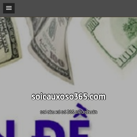
soicauxoso365.com
soi cầu xổ số 365 siêu chuẩn