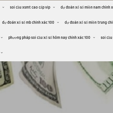
soi cầu xsmt cao cấp vip
dự đoán xổ số miền nam chính 
dự đoán xổ số mb chính xác 100
dự đoán xổ số miền trung chí
phương pháp soi cầu xổ số hôm nay chính xác 100
soi cầu