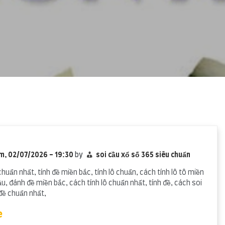
m, 02/07/2026 - 19:30
by
soi cầu xổ số 365 siêu chuẩn
chuẩn nhất, tính đề miền bắc, tính lô chuẩn, cách tính lô tô miền
ầu, đánh đề miền bắc, cách tính lô chuẩn nhất, tính đề, cách soi
 đề chuẩn nhất,
e