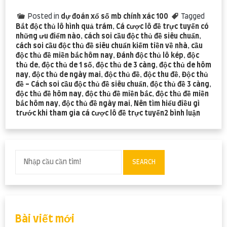
Posted in
dự đoán xổ số mb chính xác 100
Tagged
Bắt độc thủ lô hình quả trám
,
Cá cược lô đề trực tuyến có
những ưu điểm nào
,
cách soi cầu độc thủ đề siêu chuẩn
,
cách soi cầu độc thủ đề siêu chuẩn kiếm tiền về nhà
,
cầu
độc thủ đề miền bắc hôm nay
,
Đánh độc thủ lô kép
,
độc
thủ de
,
độc thủ de 1 số
,
độc thủ de 3 càng
,
độc thủ de hôm
nay
,
độc thủ de ngày mai
,
độc thủ đề
,
độc thu đề
,
Độc thủ
đề - Cách soi cầu độc thủ đề siêu chuẩn
,
độc thủ đề 3 càng
,
độc thủ đề hôm nay
,
độc thủ đề miền bắc
,
độc thủ đề miền
bắc hôm nay
,
độc thủ đề ngày mai
,
Nên tìm hiểu điều gì
ở
trước khi tham gia cá cược lô đề trực tuyến
2 bình luận
cách
soi
cầu
độc
thủ
SEARCH
đề
siêu
chuẩn
kiếm
tiền
Bài viết mới
về