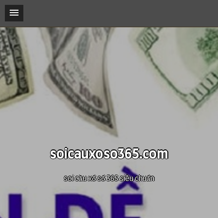
soicauxoso365.com
soi cầu xổ số 365 siêu chuẩn