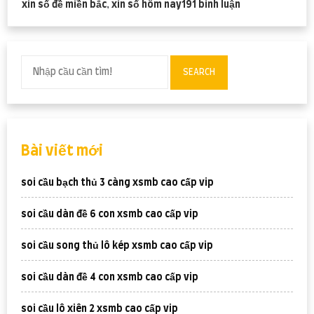
ở
xin số đề miền bắc
,
xin số hôm nay
191 bình luận
soi
cầu
dàn
đề
8
SEARCH
con
xsmb
cao
cấp
vip
Bài viết mới
soi cầu bạch thủ 3 càng xsmb cao cấp vip
soi cầu dàn đề 6 con xsmb cao cấp vip
soi cầu song thủ lô kép xsmb cao cấp vip
soi cầu dàn đề 4 con xsmb cao cấp vip
soi cầu lô xiên 2 xsmb cao cấp vip