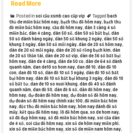
Read More
Posted in
soi cầu xsmb cao cấp vip
Tagged
bach
thủ de miền bắc hôm nay
,
bạch thủ đề hôm nay
,
bạch thủ
đề miền bắc hôm nay
,
cầu đề hôm nay
,
dàn 3 càng 4 số
miền bắc
,
dàn 4 càng
,
dàn 50 số
,
dàn 50 số bất bại
,
dàn
50 số đánh hàng ngày
,
dàn 50 số khung 2 ngày
,
dàn 50 số
khung 3 ngày
,
dàn 50 số mỗi ngày
,
dàn de 20 số hôm nay
,
dàn de 20 số mỗi ngày
,
dàn de 20 số rồng bạch kim
,
dàn
de 20 số thần tài
,
dàn de 20 số vip
,
dàn de 36 số bất bại
hôm nay
,
dàn de 4 càng
,
dàn de 50 co
,
dàn de 64 số đánh
quanh năm
,
dan de10 so hom nay
,
dan đê 10
,
dàn đề 10
con
,
dan đề 10 số
,
dàn đề 10 số 3 ngày
,
dàn đề 10 số bất
bại hôm nay
,
dàn đề 10 số bất bại khung 3 ngày
,
dàn đề 10
số bất tử
,
dan đe 10 so nuoi khung
,
dàn đề 40 số đánh
quanh năm
,
dan đề 50
,
dàn đề 6 số
,
dàn đề hôm nay
,
de
hôm nay
,
dự đoán đề hôm nay
,
dự đoán số đề hôm nay
,
dự đoán số đề hôm nay chính xác 100
,
đề miền bắc hôm
nay
,
độc thủ đề miền bắc hôm nay
,
hôm nay đánh đề số
mấy
,
kết quả đề hôm nay
,
lô đề hôm qua
,
so de hom nay
,
số đề đẹp hôm nay
,
số đề miền bắc hôm nay
,
soi cầu dàn
de 4 số
,
soi cầu đề hôm nay
,
xin số de hôm nay miễn phí
,
xin số de miền bắc hôm nay
,
xin số de miền nam hôm nay
,