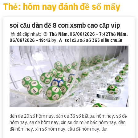
content
Thẻ:
hôm nay đánh đề số mấy
soi cầu dàn đề 8 con xsmb cao cấp vip
đã câp nhật:
Thứ Năm, 06/08/2026 - 7:42Thứ Năm,
06/08/2026 - 19:42
by
soi cầu xổ số 365 siêu chuẩn
dàn de 20 số hôm nay, dàn de 36 số bất bại hôm nay, số đề
hôm nay, số dề hôm nay, xin số de miền bắc hôm nay, dàn
đề hôm nay, xin số hôm nay, cầu đề hôm nay, dự