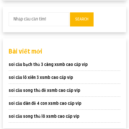
cầu
song
thủ
lô
SEARCH
kép
xsmb
cao
cấp
vip
Bài viết mới
soi cầu bạch thủ 3 càng xsmb cao cấp vip
soi cầu lô xiên 3 xsmb cao cấp vip
soi cầu song thủ đề xsmb cao cấp vip
soi cầu dàn đề 4 con xsmb cao cấp vip
soi cầu song thủ lô xsmb cao cấp vip