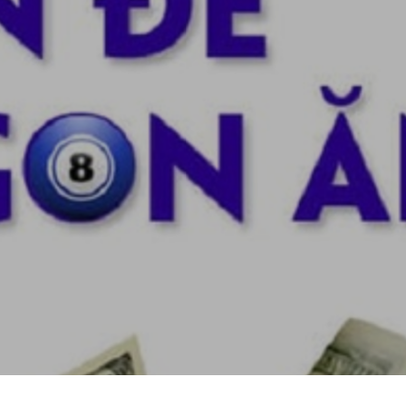
Skip
to