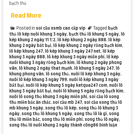
bạch thủ
Read More
Posted in
soi cầu xsmb cao cấp vip
Tagged
bạch
thủ lô kép nuôi khung 3 ngày
,
bạch thủ lô khung 5 ngày
,
lô
kép khung 2 ngày 11 1:2
,
lô kép khung 2 ngày 888
,
lô kép
khung 2 ngày bất bại
,
lô kép khung 2 ngày rồng bạch kim
,
lô kép khung 247
,
lô kép khung 3 ngày 247 net
,
lô kép
khung 3 ngày 888
,
lô kép khung 3 ngày miễn phí
,
lô kép
nuôi khung 3 ngày rồng bạch kim
,
lô khung 2 ngày phong
vân
,
lô khung 2 ngày that mạnh
,
lô khung 5 ngày 247
,
lô
khung phong vân
,
lô song thủ
,
nuôi lô kép khung 3 ngày
,
nuôi lô kép khung 3 ngày 799
,
nuôi lô kép khung 3 ngày
bất bại
,
nuôi lô kép khung 5 ngày ketqua247 com
,
nuôi lô
khung 3 ngày bất bại
,
nuôi lô khung 5 ngày rồng bạch kim
,
nuôi lô song thủ khung 3 ngày miễn phí
,
soi cầu lô song
thủ miền bắc ăn chắc
,
soi cầu mb 247
,
soi cầu song thủ lô
mb khung 3 ngày
,
song thủ lô kép
,
song thủ lô khung 3
ngày
,
song thủ lô khung 5 ngày
,
song thủ lô là gì
,
song
thủ lô miền bắc
,
song thủ lô miễn phí
,
song thủ lô ngày
,
ở
song thủ lô nuôi khung 2 ngày thành công
86 bình luận
soi