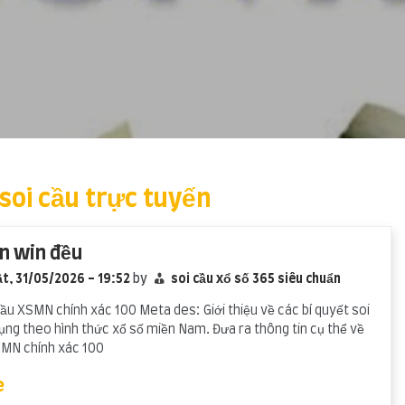
soi cầu trực tuyến
ẩn win đều
t, 31/05/2026 - 19:52
by
soi cầu xổ số 365 siêu chuẩn
ầu XSMN chính xác 100 Meta des: Giới thiệu về các bí quyết soi
ng theo hình thức xổ số miền Nam. Đưa ra thông tin cụ thể về
SMN chính xác 100
e