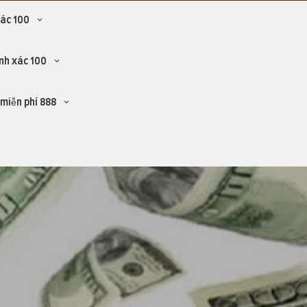
xác 100
nh xác 100
 miễn phí 888