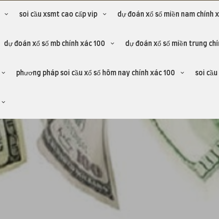
soi cầu xsmt cao cấp vip
dự đoán xổ số miền nam chính 
dự đoán xổ số mb chính xác 100
dự đoán xổ số miền trung chí
phương pháp soi cầu xổ số hôm nay chính xác 100
soi cầu