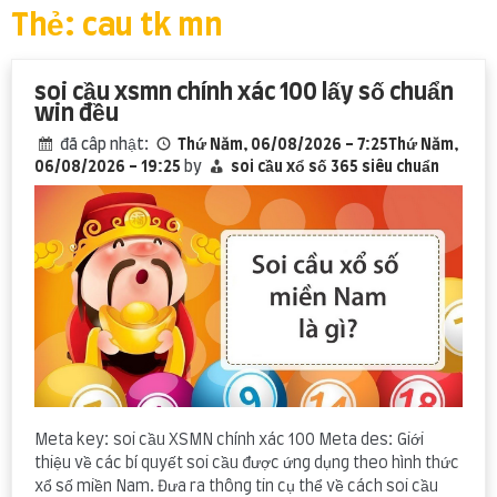
content
Thẻ:
cau tk mn
soi cầu xsmn chính xác 100 lấy số chuẩn
win đều
đã câp nhật:
Thứ Năm, 06/08/2026 - 7:25Thứ Năm,
06/08/2026 - 19:25
by
soi cầu xổ số 365 siêu chuẩn
Meta key: soi cầu XSMN chính xác 100 Meta des: Giới
thiệu về các bí quyết soi cầu được ứng dụng theo hình thức
xổ số miền Nam. Đưa ra thông tin cụ thể về cách soi cầu