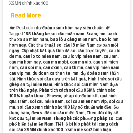
XSMN chính xác 100
Read More
Posted in
dự đoán xsmb hôm nay siêu chuẩn
Tagged
168 thống kê soi cầu miền nam
,
3cang mn
,
bạch
thủ xổ số miền nam
,
bao lô 3 càng miền nam
,
bao lo mn
hom nay
,
Các thủ thuật soi cầu lô miền Nam cơ bản mỗi
ngày
,
Cập nhật kết quả tỉnh để soi cầu trực tuyến
,
cau lo
de mn
,
cau lo to mien nam
,
cau lo vip mien nam
,
cau mn
,
cau mn hom nay
,
cau mn mobi
,
cau mn vip
,
cau soi mien
nam
,
cau soi mn
,
cau sxmn
,
cau tk mn
,
cau vip mien nam
,
cau vip mn
,
du doan xs than tai mn
,
dự đoán xsmn thần
tài
,
Hình thức soi cầu dựa trên kết quả
,
Hình thức soi cầu
ghép số tại miền Nam
,
Hình thức soi cầu miền Nam dựa
trên thứ ngày
,
Phân tích cách soi cầu XSMN chính xác
100% huyền thoại
,
Phương pháp dự đoán kết quả hình
quả trám
,
soi cầu miền nam
,
soi cau mien nam vip
,
soi cầu
mn
,
soi cầu xsmn chính xác 100 lấy số chuẩn win đều
,
Sử
dụng hàng đơn vị để soi cầu miền Nam
,
Theo dõi dãy số
kết quả tại miền Nam
,
Thống kê các phương pháp soi cầu
phổ biến tại miền Nam
,
Tiết lộ bí kíp phát tài cùng cách
ở
soi cầu XSMN chính xác 100
,
xsmn me soi
2 bình luận