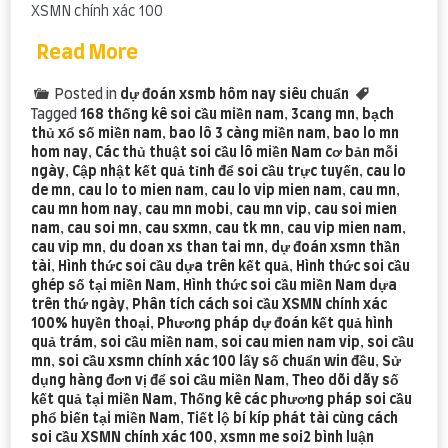
XSMN chính xác 100
Read More
Posted in
dự đoán xsmb hôm nay siêu chuẩn
Tagged
168 thống kê soi cầu miền nam
,
3cang mn
,
bạch
thủ xổ số miền nam
,
bao lô 3 càng miền nam
,
bao lo mn
hom nay
,
Các thủ thuật soi cầu lô miền Nam cơ bản mỗi
ngày
,
Cập nhật kết quả tỉnh để soi cầu trực tuyến
,
cau lo
de mn
,
cau lo to mien nam
,
cau lo vip mien nam
,
cau mn
,
cau mn hom nay
,
cau mn mobi
,
cau mn vip
,
cau soi mien
nam
,
cau soi mn
,
cau sxmn
,
cau tk mn
,
cau vip mien nam
,
cau vip mn
,
du doan xs than tai mn
,
dự đoán xsmn thần
tài
,
Hình thức soi cầu dựa trên kết quả
,
Hình thức soi cầu
ghép số tại miền Nam
,
Hình thức soi cầu miền Nam dựa
trên thứ ngày
,
Phân tích cách soi cầu XSMN chính xác
100% huyền thoại
,
Phương pháp dự đoán kết quả hình
quả trám
,
soi cầu miền nam
,
soi cau mien nam vip
,
soi cầu
mn
,
soi cầu xsmn chính xác 100 lấy số chuẩn win đều
,
Sử
dụng hàng đơn vị để soi cầu miền Nam
,
Theo dõi dãy số
kết quả tại miền Nam
,
Thống kê các phương pháp soi cầu
phổ biến tại miền Nam
,
Tiết lộ bí kíp phát tài cùng cách
ở
soi cầu XSMN chính xác 100
,
xsmn me soi
2 bình luận