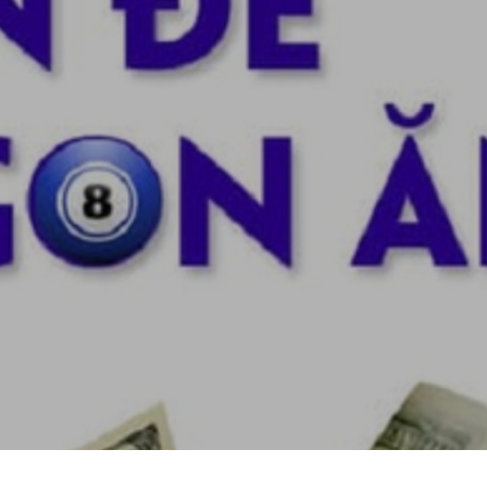
Skip
to