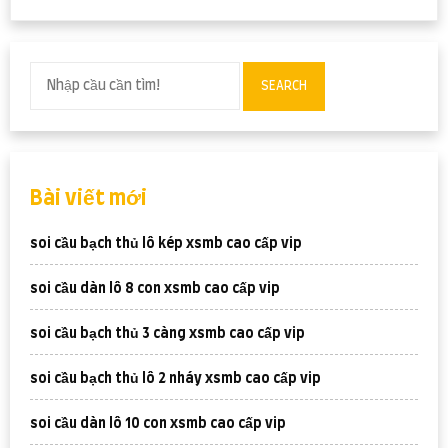
soi
cầu
xsmn
chính
xác
SEARCH
100
lấy
số
chuẩn
win
Bài viết mới
đều
soi cầu bạch thủ lô kép xsmb cao cấp vip
soi cầu dàn lô 8 con xsmb cao cấp vip
soi cầu bạch thủ 3 càng xsmb cao cấp vip
soi cầu bạch thủ lô 2 nháy xsmb cao cấp vip
soi cầu dàn lô 10 con xsmb cao cấp vip